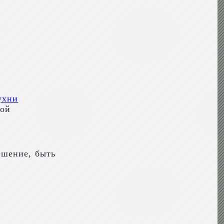
ухни
той
ешение, быть
м