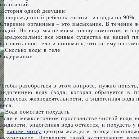
отложений.
История одной девушки:
Новорожденный ребенок состоит из воды на 90%, в
Старение организма – это высыхание. В течение ж
водой. Но ведь мы не моем голову компотом, и б
Парадоксально: все живые существа на нашей пла
слышать свое тело и понимать, что же ему на сам
Содержание
Чтобы разобраться в этом вопросе, нужно понять
эндогенную воду (вода, которая образуется в 
процессах жизнедеятельности, а эндогенная вода 
веса.
Если в межклеточном пространстве чистой воды не
жидкости, эндогенная вода остается, и похудеть у 
В
нашем мозгу
центры жажды и голода расположе
вкусненькое. Проведите такой эксперимент: когда