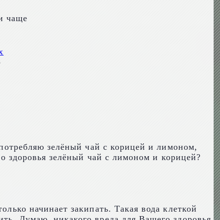
и чаще
х
о
 употребляю зелёный чай с корицей и лимоном,
его здоровья зелёный чай с лимоном и корицей?
только начинает закипать. Такая вода клеткой
ить. Думаю, никакого вреда для Вашего здоровья