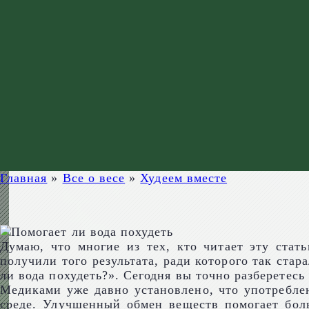
Главная
»
Все о весе
»
Худеем вместе
Думаю, что многие из тех, кто читает эту стат
получили того результата, ради которого так стар
ли вода похудеть?». Сегодня вы точно разберетесь 
Медиками уже давно установлено, что употребле
среде. Улучшенный обмен веществ помогает бол