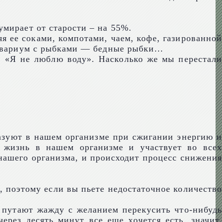
мирает от старости – на 55%.
я ее соками, компотами, чаем, кофе, газированной
 аквариум с рыбками — бедные рыбки…
: «Я не люблю воду». Насколько же мы перестали
разуют в нашем организме при сжигании энергию и
т жизнь в нашем организме и участвует во всех
 нашего организма, и происходит процесс снижения
, поэтому если вы пьете недостаточное количество
 путают жажду с желанием перекусить что-нибудь
ерез десять минут все еще хочется есть, значит,