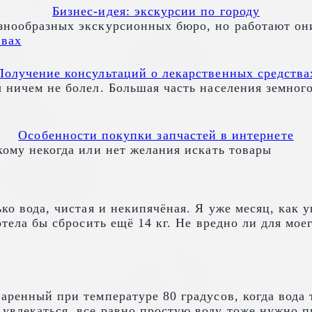
Бизнес-идея: экскурсии по городу
азнообразных экскурсионных бюро, но работают он
Получение консультаций о лекарственных средства
ы ничем не болел. Большая часть населения земног
Особенности покупки запчастей в интернете
кому некогда или нет желания искать товары
ько вода, чистая и некипячёная. Я уже месяц, как
Хотела бы сбросить ещё 14 кг. Не вредно ли для мо
аренный при температуре 80 градусов, когда вода 
увлекаться, все равно простую воду тоже нужно п