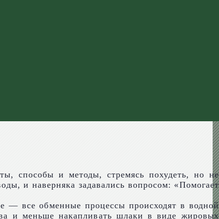
ты, способы и методы, стремясь похудеть, но не
воды, и наверняка задавались вопросом: «Помогает
ме — все обменные процессы происходят в водной
тва и меньше накапливать шлаки в виде жировых