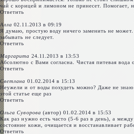
чай с корицей и лимоном не принесет. Помогает, 
Ответить
Алла
02.11.2013 в 09:19
Я думаю, простую воду ничего заменить не может.
забывать не следует.
Ответить
Маргарита
24.11.2013 в 13:53
Абсолютно с Вами согласна. Чистая питевая вода 
Ответить
Светлана
01.02.2014 в 15:13
Неужели и от воды похудеть можно? Даже не знаю…
этой статье еще раз
Ответить
Ольга Суворова
(автор)
01.02.2014 в 15:53
Как раз нужно есть часто (5-6 раз в день), а меж
состояние кожи, очищается и восстанавливает раб
Ответить