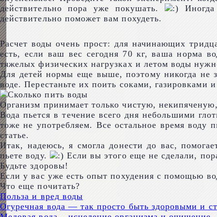
действительно пора уже покушать.
Иногда 
действительно поможет вам похудеть.
Расчет воды очень прост: для начинающих тридца
есть, если ваш вес сегодня 70 кг, ваша норма в
тяжелых физических нагрузках и летом воды нужн
Для детей нормы еще выше, поэтому никогда не з
воде. Перестаньте их поить соками, газировками и
Организм принимает только чистую, некипяченую, 
Вода пьется в течение всего дня небольшими глот
тоже не употребляем. Все остальное время воду пь
статье.
Итак, надеюсь, я смогла донести до вас, помогае
пьете воду.
Если вы этого еще не сделали, пор
Будьте здоровы!
Если у вас уже есть опыт похудения с помощью вод
Что еще почитать?
Польза и вред воды
Огуречная вода — так просто быть здоровыми и с
Медовая вода – исцеление организма и очищение