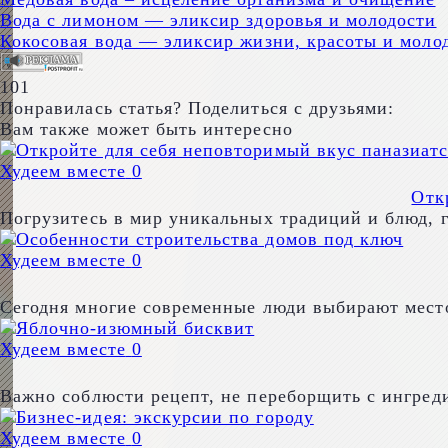
Вода с лимоном — эликсир здоровья и молодости
Кокосовая вода — эликсир жизни, красоты и моло
101
Понравилась статья? Поделиться с друзьями:
Вам также может быть интересно
Худеем вместе
0
Отк
Погрузитесь в мир уникальных традиций и блюд, г
Худеем вместе
0
Сегодня многие современные люди выбирают место
Худеем вместе
0
Важно соблюсти рецепт, не переборщить с ингред
Худеем вместе
0