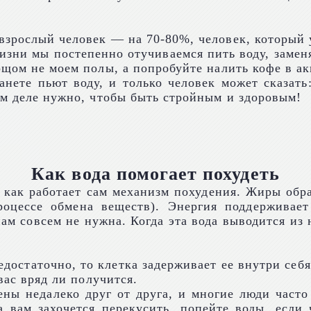
зрослый человек — на 70-80%, человек, который у
изни мы постепенно отучиваемся пить воду, заменя
орщом не моем полы, а попробуйте налить кофе в
нете пьют воду, и только человек может сказать
ом деле нужно, чтобы быть стройным и здоровым!
Как вода помогает похудеть
, как работает сам механизм похудения. Жиры об
процессе обмена веществ). Энергия поддерживае
нам совсем не нужна. Когда эта вода выводится из
достаточно, то клетка задерживает ее внутри себя
вас вряд ли получится.
ны недалеко друг от друга, и многие люди часто
 вам захочется перекусить, попейте воды, если ч