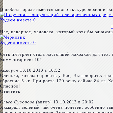
В любом городе имеется много экскурсоводов и р
Худеем вместе
0
Нет, наверное, человека, который хотя бы однажд
Худеем вместе
0
Сеть интернет стала настоящей находкой для тех, 
Комментариев: 101
Акмарал
13.10.2013 в 18:52
Оленька, хотела спросить у Вас, Вы говорите: тол
сбросила 5 кг. При росте 170 вешу сейчас 84 кг. 
Спасибо!
Ответить
Ольга Суворова
(автор)
13.10.2013 в 20:02
Акмарал, зеленый чай очень полезен, особенно зав
хорошо воспринимается. Только не стоит слишком 