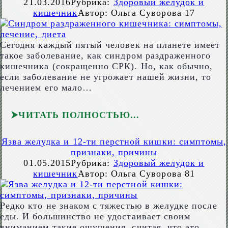
21.03.2016
Рубрика:
Здоровый желудок и
кишечник
Автор:
Ольга Суворова
17
Сегодня каждый пятый человек на планете имеет
такое заболевание, как синдром раздраженного
кишечника (сокращенно СРК). Но, как обычно,
если заболевание не угрожает нашей жизни, то
лечением его мало…
ЧИТАТЬ ПОЛНОСТЬЮ
Язва желудка и 12-ти перстной кишки: симптомы,
признаки, причины
01.05.2015
Рубрика:
Здоровый желудок и
кишечник
Автор:
Ольга Суворова
81
Редко кто не знаком с тяжестью в желудке после
еды. И большинство не удостаивает своим
вниманием такие ощущения, считая, что это