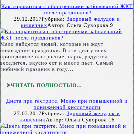
Как справиться с обострениями заболеваний ЖКТ
после праздников?
29.12.2017
Рубрика:
Здоровый желудок и
кишечник
Автор:
Ольга Суворова
9
Мало найдется людей, которые не ждут
новогодние праздники. В эти дни у всех
приподнятое настроение, народ радуется,
веселится, вкусно ест и много пьет. Самый
любимый праздник в году…
ЧИТАТЬ ПОЛНОСТЬЮ
Диета при гастрите. Меню при повышенной и
пониженной кислотности
27.03.2017
Рубрика:
Здоровый желудок и
кишечник
Автор:
Ольга Суворова
16