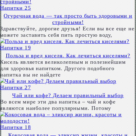
Напитки
25
Огуречная вода — так просто быть здоровыми и
стройными!
Здравствуйте, дорогие друзья! Если вы все еще не
можете заставить себя пить простую воду,
Напитки
19
Польза и вред киселя. Как лечиться киселями?
Кисель является великолепным и полезнейшим
для здоровья напитком. Другого подобного
напитка вы не найдете
Напитки
27
Чай или кофе? Делаем правильный выбор
Во всем мире эти два напитка – чай и кофе
являются наиболее популярными. Потому
Напитки
18
Кокосовая вода — эликсир жизни, красоты и