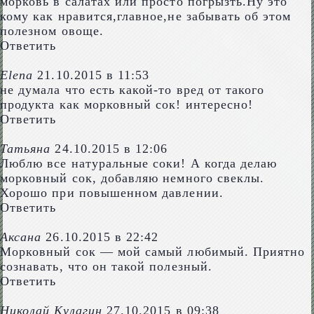
морковь в салатах или просто погрызть.Ну это
кому как нравится,главное,не забывать об этом
полезном овоще.
Ответить
Elena
21.10.2015 в 11:53
не думала что есть какой-то вред от такого
продукта как морковный сок! интересно!
Ответить
Татьяна
24.10.2015 в 12:06
Люблю все натуральные соки! А когда делаю
морковный сок, добавляю немного свеклы.
Хорошо при повышенном давлении.
Ответить
Аксана
26.10.2015 в 22:42
Морковный сок — мой самый любимый. Приятно
сознавать, что он такой полезный.
Ответить
Николай Кулагин
27.10.2015 в 09:38