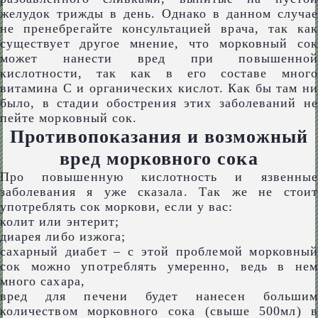
желудок трижды в день. Однако в данном случае
не пренебрегайте консультацией врача, так как
существует другое мнение, что морковный сок
может нанести вред при повышенной
кислотности, так как в его составе много
витамина С и органических кислот. Как бы там ни
было, в стадии обострения этих заболеваний не
пейте морковный сок.
Противопоказания и возможный
вред морковного сока
Про повышенную кислотность и язвенные
заболевания я уже сказала. Так же не стоит
употреблять сок моркови, если у вас:
колит или энтерит;
диарея либо изжога;
сахарный диабет – с этой проблемой морковный
сок можно употреблять умеренно, ведь в нем
много сахара,
вред для печени будет нанесен большим
количеством морковного сока (свыше 500мл) в