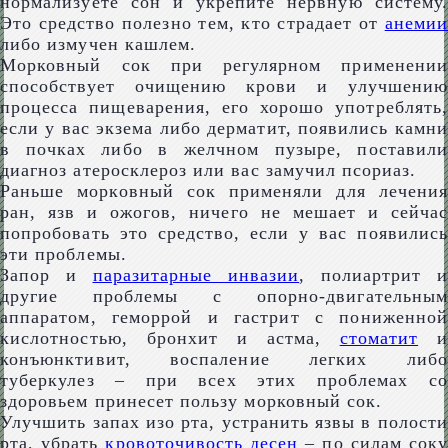
нормализуете сон и укрепите нервную систему.
Это средство полезно тем, кто страдает от
анемии
либо измучен кашлем.
Морковный сок при регулярном применении
способствует очищению крови и улучшению
процесса пищеварения, его хорошо употреблять,
если у вас экзема либо дерматит, появились камни
в почках либо в желчном пузыре, поставили
диагноз атеросклероз или вас замучил псориаз.
Раньше морковный сок применяли для лечения
ран, язв и ожогов, ничего не мешает и сейчас
попробовать это средство, если у вас появились
эти проблемы.
Запор и
паразитарные инвазии
, полиартрит и
другие проблемы с опорно-двигательным
аппаратом, геморрой и гастрит с пониженной
кислотностью, бронхит и астма,
стоматит
и
конъюнктивит, воспаление легких либо
туберкулез – при всех этих проблемах со
здоровьем принесет пользу морковный сок.
Улучшить запах изо рта, устранить язвы в полости
рта, убрать
кровоточивость десен
– по силам соку