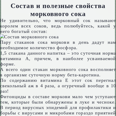
Состав и полезные свойства
морковного сока
Не удивительно, что морковный сок называют
королем всех соков, ведь полюбуйтесь, какой у
него богатый состав:
Пару стаканов сока моркови в день дадут нам
необходимое количество фосфора.
1,5 стакана данного напитка – это суточная норма
витамина А, причем, в наиболее усваиваемой
форме.
А всего один стакан морковного сока восполняет
в организме суточную норму бета-каротина.
По содержанию витамина Е этот сок перегнал
свекольный аж в 4 раза, а огуречный вообще в 10
раз!
Фитонциды в составе моркови мало чем уступают
тем, которые были обнаружены в луке и чесноке.
В период вирусных эпидемий для профилактики и
борьбы с вирусами и микробами гораздо приятней