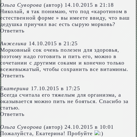
Ольга Суворова
(автор)
14.10.2015 в 21:18
Николай, я так понимаю, что под «каротином в
естественной форме » вы имеете ввиду, что ваш
дедушка приучил вас есть сырую морковь?
Ответить
Анжелика
14.10.2015 в 21:25
Морковный сок очень полезен для здоровья,
поэтому надо готовить и пить его, можно в
сочетании с другими соками и конечно только
всежевыжатый, чтобы сохранить все витамины.
Ответить
Екатерина
17.10.2015 в 17:25
Всегда считала его тяжелым для организма, а
оказывается можно пить не бояться. Спасибо за
статью.
Ответить
Ольга Суворова
(автор)
24.10.2015 в 10:01
Пожалуйста, Екатерина! Пробуйте