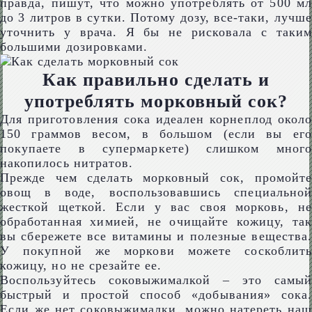
правда, пишут, что можно употреблять от 500 мл
до 3 литров в сутки. Потому дозу, все-таки, лучше
уточнить у врача. Я бы не рисковала с таким
большими дозировками.
Как правильно сделать и
употреблять морковный сок?
Для приготовления сока идеален корнеплод около
150 граммов весом, в большом (если вы его
покупаете в супермаркете) слишком много
накопилось нитратов.
Прежде чем сделать морковный сок, промойте
овощ в воде, воспользовавшись специальной
жесткой щеткой. Если у вас своя морковь, не
обработанная химией, не очищайте кожицу, так
вы сбережете все витамины и полезные вещества.
У покупной же моркови можете соскоблить
кожицу, но не срезайте ее.
Воспользуйтесь соковыжималкой – это самый
быстрый и простой способ «добывания» сока.
Если же нет соковыжималки, можно натереть наш