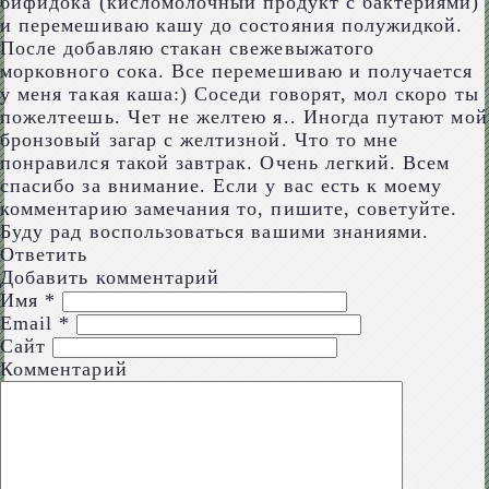
бифидока (кисломолочный продукт с бактериями)
и перемешиваю кашу до состояния полужидкой.
После добавляю стакан свежевыжатого
морковного сока. Все перемешиваю и получается
у меня такая каша:) Соседи говорят, мол скоро ты
пожелтеешь. Чет не желтею я.. Иногда путают мой
бронзовый загар с желтизной. Что то мне
понравился такой завтрак. Очень легкий. Всем
спасибо за внимание. Если у вас есть к моему
комментарию замечания то, пишите, советуйте.
Буду рад воспользоваться вашими знаниями.
Ответить
Добавить комментарий
Имя
*
Email
*
Сайт
Комментарий