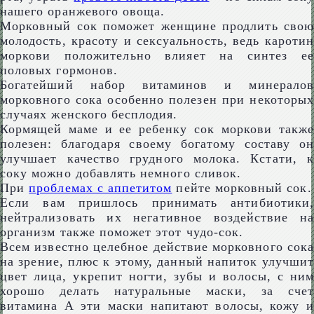
нашего оранжевого овоща.
Морковный сок поможет женщине продлить свою
молодость, красоту и сексуальность, ведь каротин
моркови положительно влияет на синтез ее
половых гормонов.
Богатейший набор витаминов и минералов
морковного сока особенно полезен при некоторых
случаях женского бесплодия.
Кормящей маме и ее ребенку сок моркови также
полезен: благодаря своему богатому составу он
улучшает качество грудного молока. Кстати, к
соку можно добавлять немного сливок.
При
проблемах с аппетитом
пейте морковный сок.
Если вам пришлось принимать антибиотики,
нейтрализовать их негативное воздействие на
организм также поможет этот чудо-сок.
Всем известно целебное действие морковного сока
на зрение, плюс к этому, данный напиток улучшит
цвет лица, укрепит ногти, зубы и волосы, с ним
хорошо делать натуральные маски, за счет
витамина А эти маски напитают волосы, кожу и