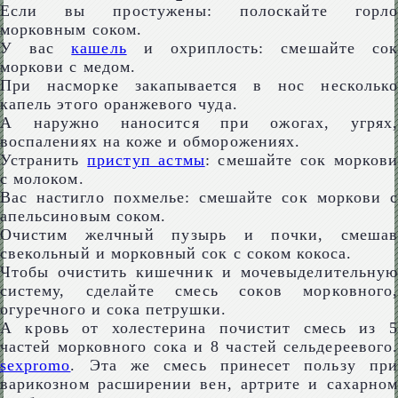
Если вы простужены: полоскайте горло
морковным соком.
У вас
кашель
и охриплость: смешайте со
моркови с медом.
При насморке закапывается в нос несколько
капель этого оранжевого чуда.
А наружно наносится при ожогах, угрях,
воспалениях на коже и обморожениях.
Устранить
приступ астмы
: смешайте сок морков
с молоком.
Вас настигло похмелье: смешайте сок моркови с
апельсиновым соком.
Очистим желчный пузырь и почки, смешав
свекольный и морковный сок с соком кокоса.
Чтобы очистить кишечник и мочевыделительную
систему, сделайте смесь соков морковного,
огуречного и сока петрушки.
А кровь от холестерина почистит смесь из 5
частей морковного сока и 8 частей сельдереевого.
sexpromo
. Эта же смесь принесет пользу при
варикозном расширении вен, артрите и сахарном