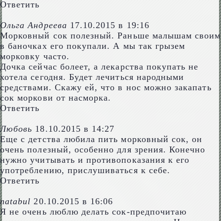
Ответить
Ольга Андреева
17.10.2015 в 19:16
Морковный сок полезный. Раньше малышам своим
в баночках его покупали. А мы так грызем
морковку часто.
Дочка сейчас болеет, а лекарства покупать не
хотела сегодня. Будет лечиться народными
средствами. Скажу ей, что в нос можно закапать
сок моркови от насморка.
Ответить
Любовь
18.10.2015 в 14:27
Еще с детства любила пить морковный сок, он
очень полезный, особенно для зрения. Конечно
нужно учитывать и противопоказания к его
употреблению, прислушиваться к себе.
Ответить
natabul
20.10.2015 в 16:06
Я не очень люблю делать сок-предпочитаю