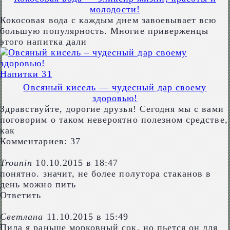
молодости!
Кокосовая вода с каждым днем завоевывает всю
большую популярность. Многие приверженцы
этого напитка дали
Напитки
31
Овсяный кисель — чудесный дар своему
здоровью!
Здравствуйте, дорогие друзья! Сегодня мы с вами
поговорим о таком невероятно полезном средстве,
как
Комментариев: 37
Trounin
10.10.2015 в 18:47
понятно. значит, не более полутора стаканов в
день можно пить
Ответить
Светлана
11.10.2015 в 15:49
Пила я раньше морковный сок, но пьется он для