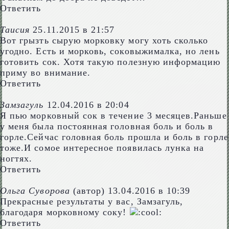
Ответить
Таисия
25.11.2015 в 21:57
Вот грызть сырую морковку могу хоть сколько
угодно. Есть и морковь, соковыжималка, но лень
готовить сок. Хотя такую полезную информацию
приму во внимание.
Ответить
Замзагуль
12.04.2016 в 20:04
Я пью морковный сок в течение 3 месяцев.Раньше
у меня была постоянная головная боль и боль в
горле.Сейчас головная боль прошла и боль в горле
тоже.И сомое интересное появилась лунка на
ногтях.
Ответить
Ольга Суворова
(автор)
13.04.2016 в 10:39
Прекрасные результаты у вас, Замзагуль,
благодаря морковному соку!
Ответить