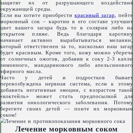
защитят их от разрушающего воздействия
окружающей среды.
Если вы хотите приобрести
красивый загар
, пейте
морковный сок – каротин в его составе улучшит
цвет вашего загара будь то в солярии либо на
открытом пляже. Ведь благодаря каротину
начинает активно вырабатываться меланин,
который ответственен за то, насколько наш загар
будет красивым. Кроме того, кожу можно уберечь
от солнечных ожогов, добавив к соку 2-3 капли
лимонного, мандаринового либо апельсинового
эфирного масла.
Часто у детей и подростков бывает
перевозбуждена нервная система, если к этому
добавить негативные эмоции, с возрастом такой
«коктейль» может стать предпосылкой для
развития онкологического заболевания. Потому
берегите своих детей — поите их морковным
соком!
Лечение морковным соком