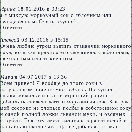
Ирина
18.06.2016 в 03:23
а я миксую морковный сок с яблочным или
сельдереевым. Очень вкусно)
Ответить
Алексей
03.12.2016 в 15:15
Очень люблю утром выпить стаканчик морковного
сока, но я как правило его смешиваю с яблочным,
свекольным или тыквенным.
Ответить
Марат
04.07.2017 в 13:36
Всем привет! Я вообще до этого соки в
натуральном виде не употреблял. Но купил
соковыжималку и стал в утренний рацион
добавлять свежевыжатый морковный сок. Завтрак
мой состоит из хлопьев полбы в собственном соку
и одной полной ложки льняной муки, и овсяных
отрубей. Всю эту смесь заливаю горячей водой и
настаиваю около часа. Далее добавляю стакан