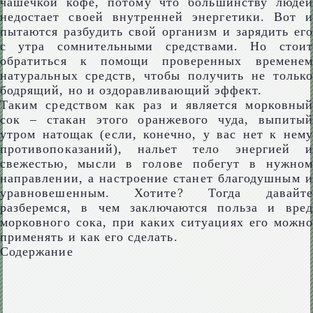
чашечкой кофе, потому что большинству людей
недостает своей внутренней энергетики. Вот и
пытаются разбудить свой организм и зарядить его
с утра сомнительными средствами. Но стоит
обратиться к помощи проверенных временем
натуральных средств, чтобы получить не только
бодрящий, но и оздоравливающий эффект.
Таким средством как раз и является морковный
сок – стакан этого оранжевого чуда, выпитый
утром натощак (если, конечно, у вас нет к нему
противопоказаний), нальет тело энергией и
свежестью, мысли в голове побегут в нужном
направлении, а настроение станет благодушным и
уравновешенным. Хотите? Тогда давайте
разберемся, в чем заключаются польза и вред
морковного сока, при каких ситуациях его можно
применять и как его сделать.
Содержание