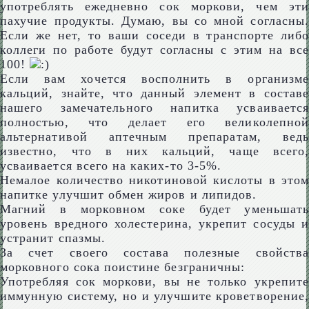
употреблять ежедневно сок моркови, чем эти
пахучие продукты. Думаю, вы со мной согласны.
Если же нет, то ваши соседи в транспорте либо
коллеги по работе будут согласны с этим на все
100!
Если вам хочется восполнить в организме
кальций, знайте, что данный элемент в составе
нашего замечательного напитка усваивается
полностью, что делает его великолепной
альтернативой аптечным препаратам, ведь
известно, что в них кальций, чаще всего,
усваивается всего на каких-то 3-5%.
Немалое количество никотиновой кислоты в этом
напитке улучшит обмен жиров и липидов.
Магний в морковном соке будет уменьшать
уровень вредного холестерина, укрепит сосуды и
устранит спазмы.
За счет своего состава полезные свойства
морковного сока поистине безграничны:
Употребляя сок моркови, вы не только укрепите
иммунную систему, но и улучшите кроветворение,