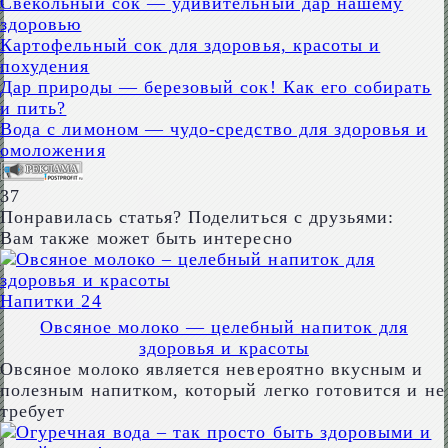
Свекольный сок — удивительный дар нашему
здоровью
Картофельный сок для здоровья, красоты и
похудения
Дар природы — березовый сок! Как его собирать
и пить?
Вода с лимоном — чудо-средство для здоровья и
омоложения
37
Понравилась статья? Поделиться с друзьями:
Вам также может быть интересно
Напитки
24
Овсяное молоко — целебный напиток для
здоровья и красоты
Овсяное молоко является невероятно вкусным и
полезным напитком, который легко готовится и не
требует