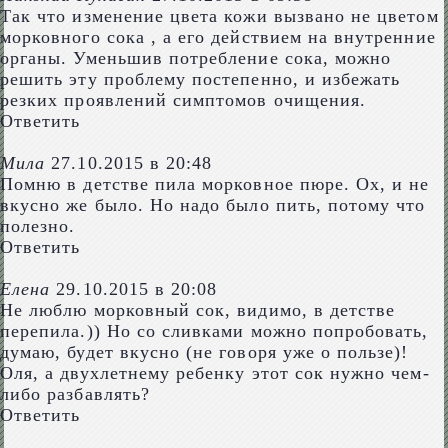
Так что изменение цвета кожи вызвано не цветом
морковного сока , а его действием на внутренние
органы. Уменьшив потребление сока, можно
решить эту проблему постепенно, и избежать
резких проявлений симптомов очищения.
Ответить
Мила
27.10.2015 в 20:48
Помню в детстве пила морковное пюре. Ох, и не
вкусно же было. Но надо было пить, потому что
полезно.
Ответить
Елена
29.10.2015 в 20:08
Не люблю морковный сок, видимо, в детстве
перепила.)) Но со сливками можно попробовать,
думаю, будет вкусно (не говоря уже о пользе)!
Оля, а двухлетнему ребенку этот сок нужно чем-
либо разбавлять?
Ответить