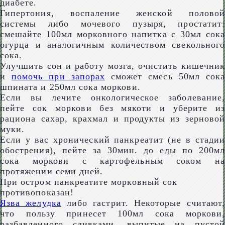
диабете.
Гипертония, воспаление женской половой
системы либо мочевого пузыря, простатит:
смешайте 100мл морковного напитка с 30мл сока
огурца и аналогичным количеством свекольного
сока.
Улучшить сон и работу мозга, очистить кишечник
и
помочь при запорах
сможет смесь 50мл сока
шпината и 250мл сока моркови.
Если вы лечите онкологическое заболевание,
пейте сок моркови без мякоти и уберите из
рациона сахар, крахмал и продукты из зерновой
муки.
Если у вас хронический панкреатит (не в стадии
обострения), пейте за 30мин. до еды по 200мл
сока моркови с картофельным соком на
протяжении семи дней.
При остром панкреатите морковный сок
противопоказан!
Язва желудка
либо гастрит. Некоторые считают,
что пользу принесет 100мл сока моркови,
разбавленного сливками, выпитые на пустой