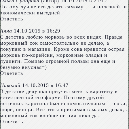
Ольга Суворова
(автор)
14.10.2015 в 21:12
Потому лучше его делать самому — и полезней, и
экономически выгодней!
Ответить
Анна
14.10.2015 в 16:29
С детства люблю морковь во всех видах. Правда
морковный сок самостоятельно не делаю, а
покупаю в магазине. Кроме сока нравится острая
морковь по-корейски, морковные оладьи и
пудинги. Помимо огромной пользы она еще и
безумно вкусная=)
Ответить
Николай
14.10.2015 в 16:47
В детстве дедушка приучил меня к каротину в
естественной его форме. Поэтому другой
источник каротина был вспомогательным — соки,
пюре, овощи. Всё это я принимал в малых дозах, а
морковный сок вообще не пил никогда.
Ответить