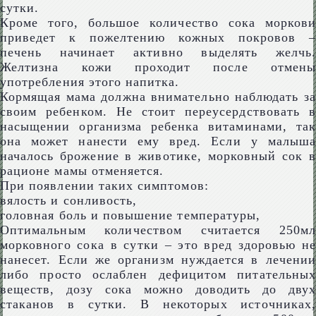
сутки.
Кроме того, большое количество сока моркови
приведет к пожелтению кожных покровов –
печень начинает активно выделять желчь.
Желтизна кожи проходит после отмены
употребления этого напитка.
Кормящая мама должна внимательно наблюдать за
своим ребенком. Не стоит переусердствовать в
насыщении организма ребенка витаминами, так
она может нанести ему вред. Если у малыша
началось брожение в животике, морковный сок в
рационе мамы отменяется.
При появлении таких симптомов:
вялость и сонливость,
головная боль и повышение температуры,
Оптимальным количеством считается 250мл
морковного сока в сутки – это вред здоровью не
нанесет. Если же организм нуждается в лечении
либо просто ослаблен дефицитом питательных
веществ, дозу сока можно доводить до двух
стаканов в сутки. В некоторых источниках,