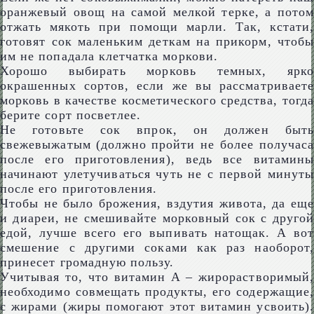
оранжевый овощ на самой мелкой терке, а потом
отжать мякоть при помощи марли. Так, кстати,
готовят сок маленьким деткам на прикорм, чтобы
им не попадала клетчатка моркови.
Хорошо выбирать морковь темных, ярко
окрашенных сортов, если же вы рассматриваете
морковь в качестве косметического средства, тогда
берите сорт посветлее.
Не готовьте сок впрок, он должен быть
свежевыжатым (должно пройти не более получаса
после его приготовления), ведь все витамины
начинают улетучиваться чуть не с первой минуты
после его приготовления.
Чтобы не было брожения, вздутия живота, да еще
и диареи, не смешивайте морковный сок с другой
едой, лучше всего его выпивать натощак. А вот
смешение с другими соками как раз наоборот,
принесет громадную пользу.
Учитывая то, что витамин А – жирорастворимый,
необходимо совмещать продукты, его содержащие,
с жирами (жиры помогают этот витамин усвоить).