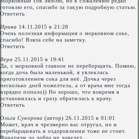
Морковный сок люблю, но к сожалению редко
готовлю его, спасибо за такую подробную статью.
Ответить
Ирина
14.11.2015 в 21:28
Очень полезная информация о морковном соке,
спасибо! Взяла себе на заметку.
Ответить
Вера
25.11.2015 в 19:41
Да, с морковкой главное не переборщить. Помню,
когда дочь была маленькой, я увлеклась
приготовлением сока для неё. Дочка через
несколько дней пожелтела, а от врача мне тогда
изрядно попало)) Но хорошо, что вовремя я
остановилась и сразу обратилась к врачу.
Ответить
Ольга Суворова
(автор)
26.11.2015 в 01:01
Может, врач и чрезмерно вас отругал, но и
перебарщивать в оздоровлении тоже не стоит.
Фанатизм до добра не доведет…