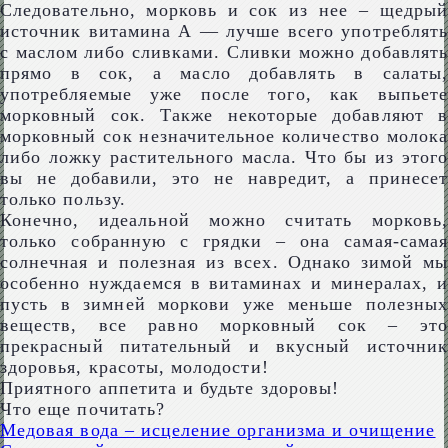
Следовательно, морковь и сок из нее – щедрый
источник витамина А — лучше всего употреблять
с маслом либо сливками. Сливки можно добавлять
прямо в сок, а масло добавлять в салаты,
употребляемые уже после того, как выпьете
морковный сок. Также некоторые добавляют в
морковный сок незначительное количество молока
либо ложку растительного масла. Что бы из этого
вы не добавили, это не навредит, а принесет
только пользу.
Конечно, идеальной можно считать морковь,
только собранную с грядки – она самая-самая
солнечная и полезная из всех. Однако зимой мы
особенно нуждаемся в витаминах и минералах, и
пусть в зимней моркови уже меньше полезных
веществ, все равно морковный сок – это
прекрасный питательный и вкусный источник
здоровья, красоты, молодости!
Приятного аппетита и будьте здоровы!
Что еще почитать?
Медовая вода – исцеление организма и очищение