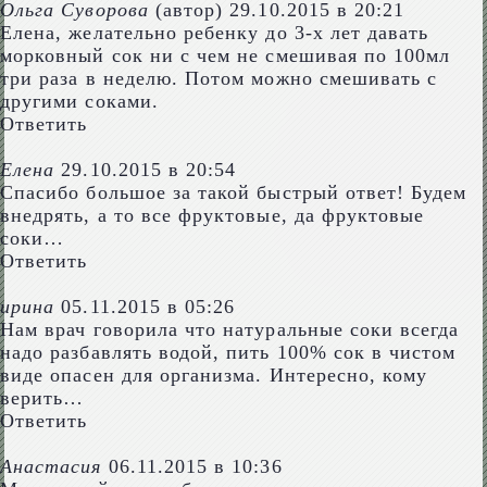
Ольга Суворова
(автор)
29.10.2015 в 20:21
Елена, желательно ребенку до 3-х лет давать
морковный сок ни с чем не смешивая по 100мл
три раза в неделю. Потом можно смешивать с
другими соками.
Ответить
Елена
29.10.2015 в 20:54
Спасибо большое за такой быстрый ответ! Будем
внедрять, а то все фруктовые, да фруктовые
соки…
Ответить
ирина
05.11.2015 в 05:26
Нам врач говорила что натуральные соки всегда
надо разбавлять водой, пить 100% сок в чистом
виде опасен для организма. Интересно, кому
верить…
Ответить
Анастасия
06.11.2015 в 10:36