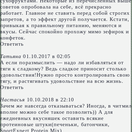
сухофруктами. Некоторые из перечисленных выше
советов опробовала на себе, всё прекрасно
работает. Главное не ставить перед собой строгих
запретов, а то эффект другой получается. Кстати,
привыкая к правильному питанию, меняются и
вкусы. Сейчас спокойно прохожу мимо зефирок и
конфеток.
Ответить
Татьяна
01.10.2017 в 02:05
А если поразмыслить — надо ли избавляться от
тяги к сладкому? Ведь сладкое приносит столько
удовольствия!Нужно просто контролировать свою
тягу, и растягивать удовольствие на всю жизнь.
Ответить
Настасья
10.10.2018 в 22:10
Зачем же навсегда отказываться? Иногда, в читмил
вполне можно себе такое позволить)) А для
ежедневных вкусняшек оставить всякие
протеиновые штуки(печеньки, батончики,
SportExpert Protein Mix)