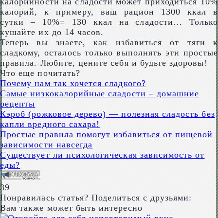
калорийности на сладости может приходиться 10%
калорий, к примеру, ваш рацион 1300 ккал в
сутки – 10%= 130 ккал на сладости… Только
кушайте их до 14 часов.
Теперь вы знаете, как избавиться от тяги к
сладкому, осталось только выполнять эти простые
правила. Любите, цените себя и будьте здоровы!
Что еще почитать?
Почему нам так хочется сладкого?
Самые низкокалорийные сладости – домашние
рецепты
Кэроб (рожковое дерево) — полезная сладость без
капли вредного сахара!
Простые правила помогут избавиться от пищевой
зависимости навсегда
Существует ли психологическая зависимость от
еды?
39
Понравилась статья? Поделиться с друзьями:
Вам также может быть интересно