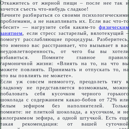
Откажитесь от жирной пищи – после нее так и
хочется съесть что-нибудь сладкое!
Начните разбираться со своими психологическими
проблемами, а не накапливать их. Если вас что-то
«бесит» — нагрузите себя каким-то
физическим
занятием
, если стресс застарелый, вялотекущий –
помогут расслабляющие процедуры. Разберитесь,
что именно вас расстраивает, что вызывает в вас
неудовлетворенность, от чего бы вы хотели
избавиться. Помните главное правило
гармоничной жизни: «Влиять на то, на что вы
можете повлиять. Принимать и отпускать то, на
что вы повлиять не можете».
Если уж совсем невмоготу, преодолеть тягу к
сладкому не представляется возможным, можно
побаловать себя кусочком черного горького
шоколада с содержанием какао-бобов от 72% или
белым зефиром без наполнителей. Только
помните: не плиткой шоколада, а кусочком, и не
килограммом зефира, а одной штучкой. Есть еще
такая рекомендация: от вашей суточной