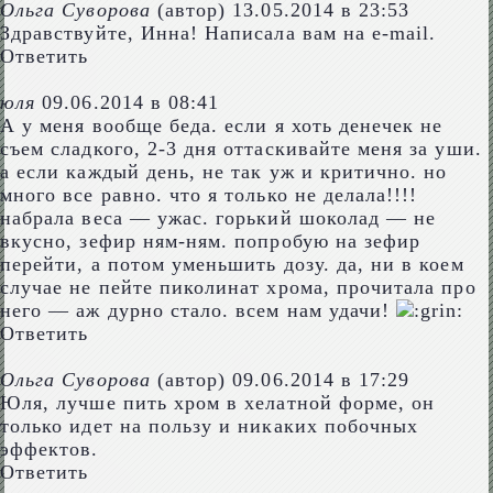
Ольга Суворова
(автор)
13.05.2014 в 23:53
Здравствуйте, Инна! Написала вам на e-mail.
Ответить
юля
09.06.2014 в 08:41
А у меня вообще беда. если я хоть денечек не
съем сладкого, 2-3 дня оттаскивайте меня за уши.
а если каждый день, не так уж и критично. но
много все равно. что я только не делала!!!!
набрала веса — ужас. горький шоколад — не
вкусно, зефир ням-ням. попробую на зефир
перейти, а потом уменьшить дозу. да, ни в коем
случае не пейте пиколинат хрома, прочитала про
него — аж дурно стало. всем нам удачи!
Ответить
Ольга Суворова
(автор)
09.06.2014 в 17:29
Юля, лучше пить хром в хелатной форме, он
только идет на пользу и никаких побочных
эффектов.
Ответить