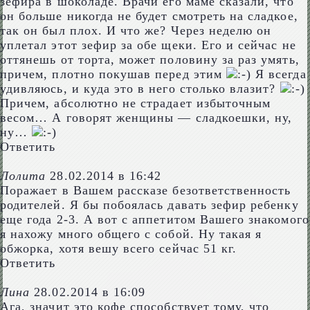
зефира в шоколаде. Врачи его маме сказали, что
он больше никогда не будет смотреть на сладкое,
так он был плох. И что же? Через неделю он
уплетал этот зефир за обе щеки. Его и сейчас не
оттянешь от торта, может половину за раз умять,
причем, плотно покушав перед этим
Я всегда
удивляюсь, и куда это в него столько влазит?
Причем, абсолютно не страдает избыточным
весом… А говорят женщины — сладкоешки, ну,
ну…
Ответить
Лолита
28.02.2014 в 16:42
Поражает в Вашем рассказе безответственность
родителей. Я бы побоялась давать зефир ребенку
еще года 2-3. А вот с аппетитом Вашего знакомого
я нахожу много общего с собой. Ну такая я
обжорка, хотя вешу всего сейчас 51 кг.
Ответить
Лина
28.02.2014 в 16:09
Ага, значит это кофе способствует тому, что