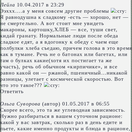
Лейла
10.04.2017 в 23:29
Ээххх….а у меня совсем другие проблемы
Я равнодушна к сладкому -есть — хорошо, нет —
не смертельно. А вот стоит мне увидеть
макароны, картошку,ХЛЕБ — все, туши свет,
кидай гранату. Нормальные люди после обеда
сладкое едят, а я вдогонку к обеду с чаем еще
полбулки хлеба съедаю, причем голова в это время
как в тумане. Речь не о батонах или багетах, или
там о булках какие(хотя их постигает та же
участь), речь об обычном «кирпичике», и все
равно какой он — ржаной, пшеничный…никакой
разницы, улетает с космической скоростью. Вот
что это такое???
Ответить
Ольга Суворова
(автор)
01.05.2017 в 06:55
Скорее всего, это та же углеводная зависимость.
Нужно разбираться в вашем суточном рационе:
какой у вас завтрак, сколько раз в день едите и
пьете, какие именно продукты и блюда в рационе,