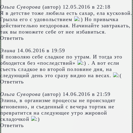
Ольга Суворова
(автор)
12.05.2016 в 22:18
Я в детстве тоже любила есть сахар, ела кусковой.
Грызла его с удовольствием
Но привычка
действительно нездоровая. Начинайте завтракать,
так вы поможете себе от нее избавиться.
Ответить
Элина
14.06.2016 в 19:59
Я позволяю себе сладкое по утрам. И тогда это
обходится без «последствий»
. А вот если
съесть сладкое во второй половине дня, на
следующий день это сразу видно на весах.
Ответить
Ольга Суворова
(автор)
14.06.2016 в 21:59
Элина, в организме процессы не происходят
мгновенно, и съеденный с вечера тортик не
превратится на следующее утро жировой
складочкой
Ответить