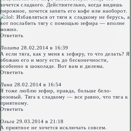
хочется сладкого. Действительно, когда видишь
пирожное, хочется запить его кофе или наоборот.
Избавляться от тяги к сладкому не берусь, а
вот послабить тягу с помощью зефира — вполне
можно.
Ответить
Лолита
28.02.2014 в 16:39
А если тяга, как у меня к зефиру, то что делать? Я
обожаю его и могу есть до бесконечности,
особенно в шоколаде. Вот вам и дилема.
Ответить
Лина
28.02.2014 в 16:54
Я тоже люблю зефир, правда, больше бело-
розовый. Тяга к сладкому — все равно, что тяга к
приятному.
Ответить
Ольга
29.03.2014 в 21:18
А приятное не хочется исключать совсем.