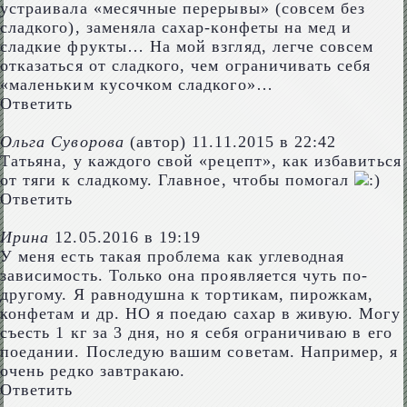
устраивала «месячные перерывы» (совсем без
сладкого), заменяла сахар-конфеты на мед и
сладкие фрукты… На мой взгляд, легче совсем
отказаться от сладкого, чем ограничивать себя
«маленьким кусочком сладкого»…
Ответить
Ольга Суворова
(автор)
11.11.2015 в 22:42
Татьяна, у каждого свой «рецепт», как избавиться
от тяги к сладкому. Главное, чтобы помогал
Ответить
Ирина
12.05.2016 в 19:19
У меня есть такая проблема как углеводная
зависимость. Только она проявляется чуть по-
другому. Я равнодушна к тортикам, пирожкам,
конфетам и др. НО я поедаю сахар в живую. Могу
съесть 1 кг за 3 дня, но я себя ограничиваю в его
поедании. Последую вашим советам. Например, я
очень редко завтракаю.
Ответить