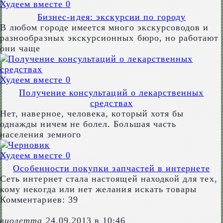
Худеем вместе
0
Бизнес-идея: экскурсии по городу
В любом городе имеется много экскурсоводов и
разнообразных экскурсионных бюро, но работают
они чаще
Худеем вместе
0
Получение консультаций о лекарственных
средствах
Нет, наверное, человека, который хотя бы
однажды ничем не болел. Большая часть
населения земного
Худеем вместе
0
Особенности покупки запчастей в интернете
Сеть интернет стала настоящей находкой для тех,
кому некогда или нет желания искать товары
Комментариев: 39
виолетта
24.09.2013 в 10:46