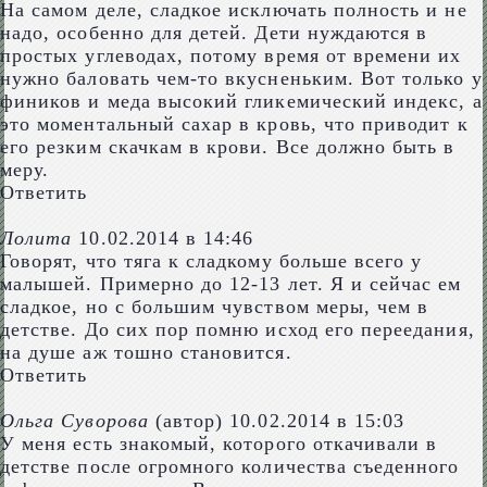
На самом деле, сладкое исключать полность и не
надо, особенно для детей. Дети нуждаются в
простых углеводах, потому время от времени их
нужно баловать чем-то вкусненьким. Вот только у
фиников и меда высокий гликемический индекс, а
это моментальный сахар в кровь, что приводит к
его резким скачкам в крови. Все должно быть в
меру.
Ответить
Лолита
10.02.2014 в 14:46
Говорят, что тяга к сладкому больше всего у
малышей. Примерно до 12-13 лет. Я и сейчас ем
сладкое, но с большим чувством меры, чем в
детстве. До сих пор помню исход его переедания,
на душе аж тошно становится.
Ответить
Ольга Суворова
(автор)
10.02.2014 в 15:03
У меня есть знакомый, которого откачивали в
детстве после огромного количества съеденного