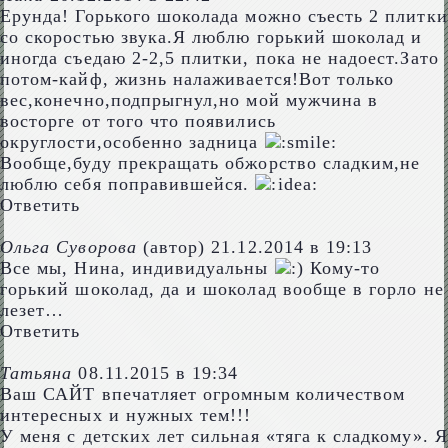
Ерунда! Горького шоколада можно съесть 2 плитки
со скоростью звука.Я люблю горький шоколад и
иногда съедаю 2-2,5 плитки, пока не надоест.Зато
потом-кайф, жизнь налаживается!Вот только
вес,конечно,подпрыгнул,но мой мужчина в
восторге от того что появились
округлости,особенно задница
Вообще,буду прекращать обжорство сладким,не
люблю себя поправившейся.
Ответить
Ольга Суворова
(автор)
21.12.2014 в 19:13
Все мы, Нина, индивидуальны
Кому-то
горький шоколад, да и шоколад вообще в горло не
лезет…
Ответить
Татьяна
08.11.2015 в 19:34
Ваш САЙТ впечатляет огромным количеством
интересных и нужных тем!!!
У меня с детских лет сильная «тяга к сладкому». Я