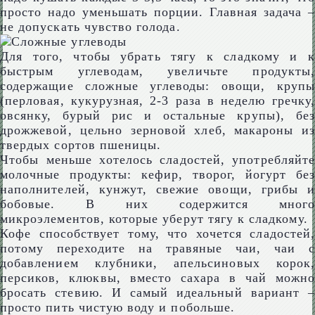
просто надо уменьшать порции. Главная задача –
не допускать чувство голода.
Для того, чтобы убрать тягу к сладкому и к
быстрым углеводам, увеличьте продукты,
содержащие сложные углеводы: овощи, крупы
(перловая, кукурузная, 2-3 раза в неделю гречку,
овсянку, бурый рис и остальные крупы), без
дрожжевой, цельно зерновой хлеб, макароны из
твердых сортов пшеницы.
Чтобы меньше хотелось сладостей, употребляйте
молочные продукты: кефир, творог, йогурт без
наполнителей, кунжут, свежие овощи, грибы и
бобовые. В них содержится много
микроэлементов, которые уберут тягу к сладкому.
Кофе способствует тому, что хочется сладостей,
потому переходите на травяные чаи, чаи с
добавлением клубники, апельсиновых корок,
персиков, клюквы, вместо сахара в чай можно
бросать стевию. И самый идеальный вариант –
просто пить чистую воду и побольше.