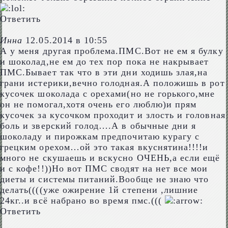
Ответить
Инна
12.05.2014 в 10:55
А у меня другая проблема.ПМС.Вот не ем я булку
и шоколад,не ем до тех пор пока не накрывает
ПМС.Бывает так что в эти дни ходишь злая,на
грани истерики,вечно голодная.А положишь в рот
кусочек шоколада с орехами(но не горького,мне
он не помогал,хотя очень его люблю)и прям
кусочек за кусочком проходит и злость и головная
боль и зверский голод….А в обычные дни я
шоколаду и пирожкам предпочитаю курагу с
грецким орехом…ой это такая вкуснятина!!!!и
много не скушаешь и вскусно ОЧЕНЬ,а если ещё
и с кофе!!))Но вот ПМС сводят на нет все мои
диеты и системы питаний.Вообще не знаю что
делать((((уже ожирение 1й степени ,лишние
24кг..и всё набрано во время пмс.(((
Ответить