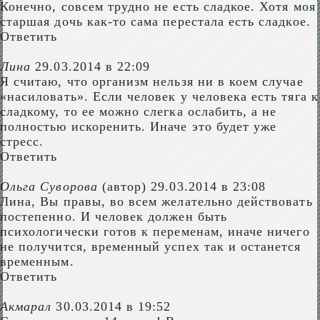
Конечно, совсем трудно не есть сладкое. Хотя моя
старшая дочь как-то сама перестала есть сладкое.
Ответить
Лина
29.03.2014 в 22:09
Я считаю, что организм нельзя ни в коем случае
«насиловать». Если человек у человека есть тяга к
сладкому, то ее можно слегка ослабить, а не
полностью искоренить. Иначе это будет уже
стресс.
Ответить
Ольга Суворова
(автор)
29.03.2014 в 23:08
Лина, Вы правы, во всем желательно действовать
постепенно. И человек должен быть
психологически готов к переменам, иначе ничего
не получится, временный успех так и останется
временным.
Ответить
Акмарал
30.03.2014 в 19:52