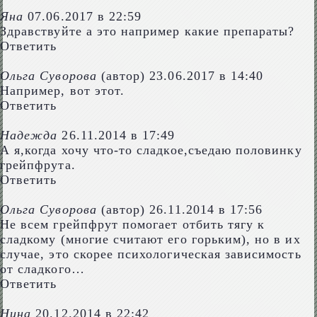
Яна
07.06.2017 в 22:59
Здравствуйте а это например какие препараты?
Ответить
Ольга Суворова
(автор)
23.06.2017 в 14:40
Например, вот
этот
.
Ответить
Надежда
26.11.2014 в 17:49
А я,когда хочу что-то сладкое,съедаю половинку
грейпфрута.
Ответить
Ольга Суворова
(автор)
26.11.2014 в 17:56
Не всем грейпфрут помогает отбить тягу к
сладкому (многие считают его горьким), но в их
случае, это скорее психологическая зависимость
от сладкого…
Ответить
Нина
20.12.2014 в 22:42