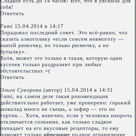
Сладкое есть до 14 часов! Вот, что я уяснила для
себя!
Ответить
Fumi
15.04.2014 в 14:17
Порадовал последний совет. Это всё-равно, что
сказать алкоголику «если совсем невмоготу —
выпей рюмочку, но только рюмочку, а не
бутылку».
Хотя, может это только я такая, которую один
кусочек только раздразнит при любых
обстоятельствах =(
Ответить
Ольга Суворова
(автор)
15.04.2014 в 14:31
Fumi, на самом деле такая рекомендация
действительно работает, уже проверено: горький
шоколад много не съешь, а зефир — это не
тортик… Хотя, конечно, если у человека напрочь
отключается сознание, как только сладкое
попадает на его вкусовые рецепторы, то ему
поможет только
обрезание
полное ограничение