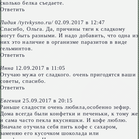
сколько белка съедаете.
Ответить
Лидия /tytvkysno.ru/
02.09.2017 в 12:47
Спасибо, Ольга. Да, причины тяги к сладкому
могут быть разными. И надо добавить, что одна из
них это наличие в организме паразитов в виде
гельминтов.
Ответить
Инна
12.09.2017 в 11:05
Отучаю мужа от сладкого. очень пригодятся ваши
советы, спасибо.
Ответить
Евгения
25.09.2017 в 20:15
Раньше сладости очень любила,особенно зефир.
Дома всегда были конфетки и печеньки, к тому же
и сама часто пекла вкусняшки. И кофе люблю.
Вначале отучила себя пить кофе с сахаром,
заменяю его кусочком шоколада или