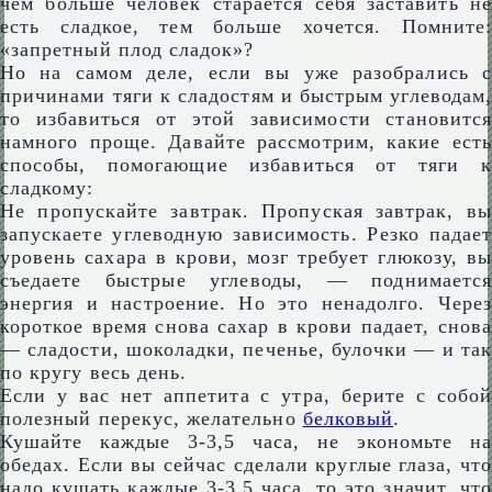
чем больше человек старается себя заставить не
есть сладкое, тем больше хочется. Помните:
«запретный плод сладок»?
Но на самом деле, если вы уже разобрались с
причинами тяги к сладостям и быстрым углеводам,
то избавиться от этой зависимости становится
намного проще. Давайте рассмотрим, какие есть
способы, помогающие избавиться от тяги к
сладкому:
Не пропускайте завтрак. Пропуская завтрак, вы
запускаете углеводную зависимость. Резко падает
уровень сахара в крови, мозг требует глюкозу, вы
съедаете быстрые углеводы, — поднимается
энергия и настроение. Но это ненадолго. Через
короткое время снова сахар в крови падает, снова
— сладости, шоколадки, печенье, булочки — и так
по кругу весь день.
Если у вас нет аппетита с утра, берите с собой
полезный перекус, желательно
белковый
.
Кушайте каждые 3-3,5 часа, не экономьте на
обедах. Если вы сейчас сделали круглые глаза, что
надо кушать каждые 3-3,5 часа, то это значит, что