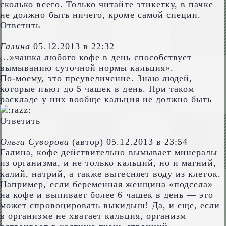
сколько всего. Только читайте этикетку, в пачке
не должно быть ничего, кроме самой специи.
Ответить
Галина
05.12.2013 в 22:32
…»чашка любого кофе в день способствует
вымыванию суточной нормы кальция».
По-моему, это преувеличение. Знаю людей,
которые пьют до 5 чашек в день. При таком
раскладе у них вообще кальция не должно быть
Ответить
Ольга Суворова
(автор)
05.12.2013 в 23:54
Галина, кофе действительно вымывает минералы
из организма, и не только кальций, но и магний,
калий, натрий, а также вытесняет воду из клеток.
Например, если беременная женщина «подсела»
на кофе и выпивает более 6 чашек в день — это
может спровоцировать выкидыш! Да, и еще, если
в организме не хватает кальция, организм