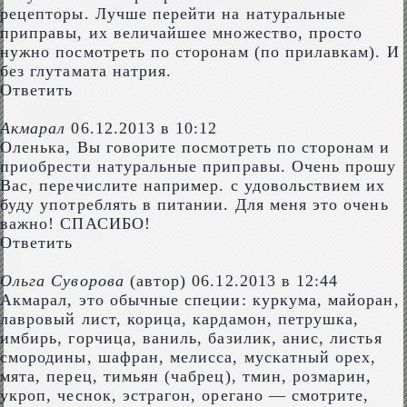
рецепторы. Лучше перейти на натуральные
приправы, их величайшее множество, просто
нужно посмотреть по сторонам (по прилавкам). И
без глутамата натрия.
Ответить
Акмарал
06.12.2013 в 10:12
Оленька, Вы говорите посмотреть по сторонам и
приобрести натуральные приправы. Очень прошу
Вас, перечислите например. с удовольствием их
буду употреблять в питании. Для меня это очень
важно! СПАСИБО!
Ответить
Ольга Суворова
(автор)
06.12.2013 в 12:44
Акмарал, это обычные специи: куркума, майоран,
лавровый лист, корица, кардамон, петрушка,
имбирь, горчица, ваниль, базилик, анис, листья
смородины, шафран, мелисса, мускатный орех,
мята, перец, тимьян (чабрец), тмин, розмарин,
укроп, чеснок, эстрагон, орегано — смотрите,