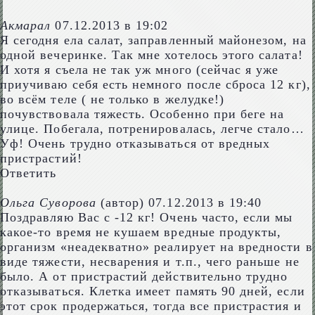
Акмарал
07.12.2013 в 19:02
Я сегодня ела салат, заправленный майонезом, на
одной вечеринке. Так мне хотелось этого салата!
И хотя я съела не так уж много (сейчас я уже
приучиваю себя есть немного после сброса 12 кг),
во всём теле ( не только в желудке!)
почувствовала тяжесть. Особенно при беге на
улице. Побегала, потренировалась, легче стало…
Уф! Очень трудно отказываться от вредных
пристрастий!
Ответить
Ольга Суворова
(автор)
07.12.2013 в 19:40
Поздравляю Вас с -12 кг! Очень часто, если мы
какое-то время не кушаем вредные продукты,
организм «неадекватно» реалирует на вредности в
виде тяжести, несварения и т.п., чего раньше не
было. А от пристрастий действительно трудно
отказываться. Клетка имеет память 90 дней, если
этот срок продержаться, тогда все пристрастия и