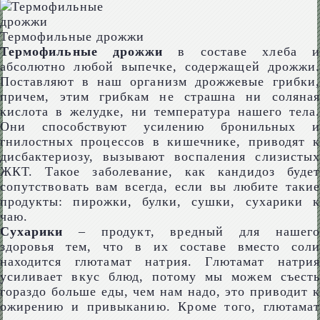
Термофильные дрожжи
Термофильные дрожжи
в составе хлеба и
абсолютно любой выпечке, содержащей дрожжи.
Поставляют в наш организм дрожжевые грибки,
причем, этим грибкам не страшна ни соляная
кислота в желудке, ни температура нашего тела.
Они способствуют усилению бронильных и
гнилостных процессов в кишечнике, приводят к
дисбактериозу, вызывают воспаления слизистых
ЖКТ. Такое заболевание, как кандидоз будет
сопутствовать вам всегда, если вы любите такие
продукты: пирожки, булки, сушки, сухарики к
чаю.
Сухарики
– продукт, вредный для нашего
здоровья тем, что в их составе вместо соли
находится глютамат натрия. Глютамат натрия
усиливает вкус блюд, потому мы можем съесть
гораздо больше еды, чем нам надо, это приводит к
ожирению и привыканию. Кроме того, глютамат