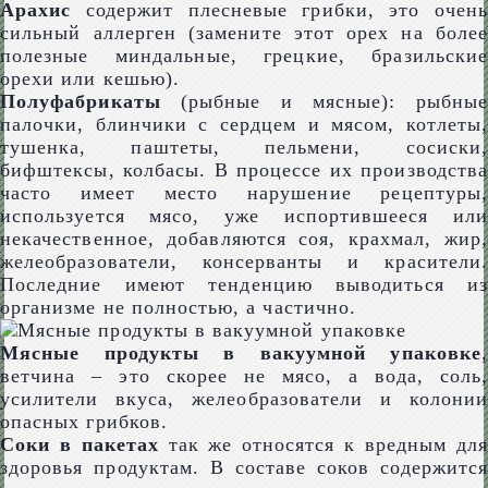
Арахис
содержит плесневые грибки, это очень
сильный аллерген (замените этот орех на более
полезные миндальные, грецкие, бразильские
орехи или кешью).
Полуфабрикаты
(рыбные и мясные): рыбные
палочки, блинчики с сердцем и мясом, котлеты,
тушенка, паштеты, пельмени, сосиски,
бифштексы, колбасы. В процессе их производства
часто имеет место нарушение рецептуры,
используется мясо, уже испортившееся или
некачественное, добавляются соя, крахмал, жир,
желеобразователи, консерванты и красители.
Последние имеют тенденцию выводиться из
организме не полностью, а частично.
Мясные продукты в вакуумной упаковке
,
ветчина – это скорее не мясо, а вода, соль,
усилители вкуса, желеобразователи и колонии
опасных грибков.
Соки в пакетах
так же относятся к вредным для
здоровья продуктам. В составе соков содержится