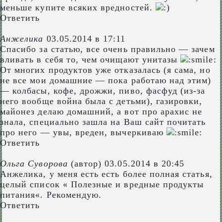
меньше купите всяких вредностей.
Ответить
Анжелика
03.05.2014 в 17:11
Спасибо за статью, все очень правильно — зачем
вливать в себя то, чем очищают унитазы
От многих продуктов уже отказалась (я сама, но
не все мои домашние — пока работаю над этим)
— колбасы, кофе, дрожжи, пиво, фасфуд (из-за
него вообще война была с детьми), газировки,
майонез делаю домашний, а вот про арахис не
знала, специально зашла на Ваш сайт почитать
про него — увы, вреден, вычеркиваю
Ответить
Ольга Суворова
(автор)
03.05.2014 в 20:45
Анжелика, у меня есть есть более полная статья,
целый список «
Полезные и вредные продукты
питания
«. Рекомендую.
Ответить