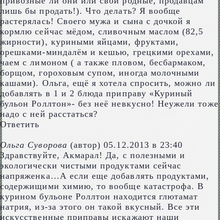
привозные ли они или свои родные, продавцам
лишь бы продать!). Что делать? Я вообще
растерялась! Своего мужа и сына с дочкой я
кормлю сейчас мёдом, сливочным маслом (82,5
жирности), куриными яйцами, фруктами,
орешками-миндалём и кешью, грецкими орехами,
чаем с лимоном ( а также пловом, бесбармаком,
борщом, гороховым супом, иногда молочными
кашами). Ольга, ещё я хотела спросить, можно ли
добавлять в 1 и 2 блюда приправу «Куриный
бульон Роллтон»- без неё невкусно! Неужели тоже
надо с ней расстаться?
Ответить
Ольга Суворова
(автор)
05.12.2013 в 23:40
Здравствуйте, Акмарал! Да, с полезными и
экологически чистыми продуктами сейчас
напряженка…А если еще добавлять продуктами,
содержищими химию, то вообще катастрофа. В
курином бульоне Роллтон находится глютамат
натрия, из-за этого он такой вкусный. Все эти
искусственные приправы искажают наши