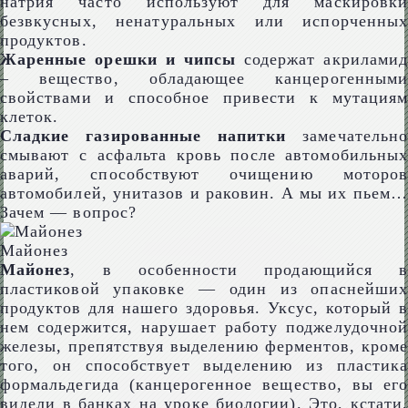
натрия часто используют для маскировки
безвкусных, ненатуральных или испорченных
продуктов.
Жаренные орешки и чипсы
содержат акриламид
– вещество, обладающее канцерогенными
свойствами и способное привести к мутациям
клеток.
Сладкие газированные напитки
замечательно
смывают с асфальта кровь после автомобильных
аварий, способствуют очищению моторов
автомобилей, унитазов и раковин. А мы их пьем…
Зачем — вопрос?
Майонез
Майонез
, в особенности продающийся в
пластиковой упаковке — один из опаснейших
продуктов для нашего здоровья. Уксус, который в
нем содержится, нарушает работу поджелудочной
железы, препятствуя выделению ферментов, кроме
того, он способствует выделению из пластика
формальдегида (канцерогенное вещество, вы его
видели в банках на уроке биологии). Это, кстати,