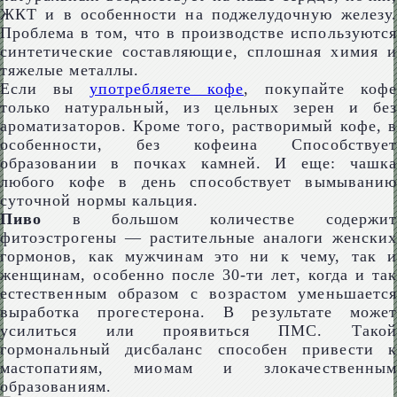
ЖКТ и в особенности на поджелудочную железу.
Проблема в том, что в производстве используются
синтетические составляющие, сплошная химия и
тяжелые металлы.
Если вы
употребляете кофе
, покупайте коф
только натуральный, из цельных зерен и без
ароматизаторов. Кроме того, растворимый кофе, в
особенности, без кофеина Способствует
образовании в почках камней. И еще: чашка
любого кофе в день способствует вымыванию
суточной нормы кальция.
Пиво
в большом количестве содержит
фитоэстрогены — растительные аналоги женских
гормонов, как мужчинам это ни к чему, так и
женщинам, особенно после 30-ти лет, когда и так
естественным образом с возрастом уменьшается
выработка прогестерона. В результате может
усилиться или проявиться ПМС. Такой
гормональный дисбаланс способен привести к
мастопатиям, миомам и злокачественным
образованиям.