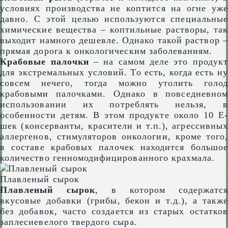
условиях производства не коптится на огне уже
давно. С этой целью используются специальные
химические вещества – коптильные растворы, так
выходит намного дешевле. Однако такой раствор –
прямая дорога к онкологическим заболеваниям.
Крабовые палочки
– на самом деле это продукт
для экстремальных условий. То есть, когда есть ну
совсем нечего, тогда можно утолить голод
крабовыми палочками. Однако в повседневном
использовании их потреблять нельзя, в
особенности детям. В этом продукте около 10 Е-
шек (консерванты, красители и т.п.), агрессивных
аллергенов, стимуляторов онкологии, кроме того,
в составе крабовых палочек находится большое
количество генномодифицированного крахмала.
Плавленый сырок
Плавленый сырок
, в котором содержатс
вкусовые добавки (грибы, бекон и т.д.), а также
без добавок, часто создается из старых остатков
заплесневелого твердого сыра.