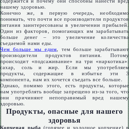
содержится и почему они способны нанести вред
нашему здоровью.
Конечно же, в первую очередь, необходимо
понимать, что почти все производители продуктов
питания заинтересованы в увеличении прибылей.
Один из факторов, помогающих им зарабатывать
больше денег – это увеличение количества
съедаемой нами еды.
Чем больше мы едим
, тем больше зарабатываю
производители продуктов питания. Потому
происходит «подсаживание» на три «наркотика»:
сахар, соль и жир. Если мы употребляем
продукты, содержащие в избытке эти 3
компонента, нам их хочется съедать все больше.
Однако, помимо этого, есть продукты, которые
нам употреблять вообще запрещено из-за того, что
они причиняют непоправимый вред нашему
здоровью.
Продукты, опасные для нашего
здоровья
Копченая рыба
(горячее и холодное копчение) 