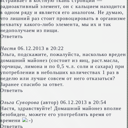
встраивает в костную ткань стронций —
радиоактивный элемент, он с кальцием находится
в одном ряду и является его аналогом. Не думаю,
что лишний раз стоит провоцировать в организме
нехватку какого-либо элемента, мы их и так
недополучаем из пищи.
Ответить
Настя
06.12.2013 в 20:22
Ольга, подскажите, пожалуйста, насколько вреден
домашний майонез (состоит из яиц, раст.масла,
горчицы, лимона и по 0,5 ч.л. соли и сахара) при
употреблении в небольших количествах 1 раз в
неделю или лучше совсем от него отказаться?
Заранее спасибо за ответ.
Ответить
Ольга Суворова
(автор)
06.12.2013 в 20:54
Настя, здравствуйте! Домашний майонез вполне
безобиден, можете его употреблять время от
времени
Ответить