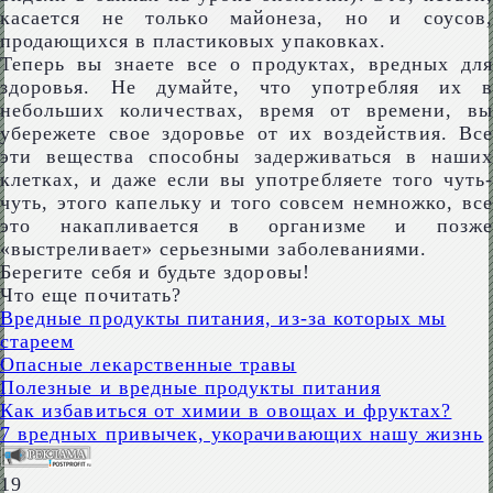
касается не только майонеза, но и соусов,
продающихся в пластиковых упаковках.
Теперь вы знаете все о продуктах, вредных для
здоровья. Не думайте, что употребляя их в
небольших количествах, время от времени, вы
убережете свое здоровье от их воздействия. Все
эти вещества способны задерживаться в наших
клетках, и даже если вы употребляете того чуть-
чуть, этого капельку и того совсем немножко, все
это накапливается в организме и позже
«выстреливает» серьезными заболеваниями.
Берегите себя и будьте здоровы!
Что еще почитать?
Вредные продукты питания, из-за которых мы
стареем
Опасные лекарственные травы
Полезные и вредные продукты питания
Как избавиться от химии в овощах и фруктах?
7 вредных привычек, укорачивающих нашу жизнь
19