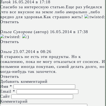
Turok
16.05.2014 в 17:18
Спасибо за интересную статью.Еще раз убедился
,что все вкусное на земле либо аморально ,либо
вредно для здоровья.Как страшно жить!
Ответить
Ольга Суворова
(автор)
16.05.2014 в 17:38
Ответить
Ольга
23.07.2014 в 08:26
Я стараюсь не есть эти продукты. Но к
сожалению, пока не могу отказаться от сосисек. И
пельмени иногда покупаю, самой делать долго, но
когда-нибудь так захочется.
Ответить
Добавить комментарий
Имя
*
Email
*
Сайт
Комментарий