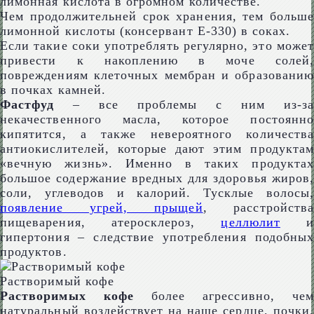
лимонная кислота в огромном количестве.
Чем продолжительней срок хранения, тем больше
лимонной кислоты (консервант Е-330) в соках.
Если такие соки употреблять регулярно, это может
привести к накоплению в моче солей,
повреждениям клеточных мембран и образованию
в почках камней.
Фастфуд
– все проблемы с ним из-за
некачественного масла, которое постоянно
кипятится, а также невероятного количества
антиокислителей, которые дают этим продуктам
«вечную жизнь». Именно в таких продуктах
большое содержание вредных для здоровья жиров,
соли, углеводов и калорий. Тусклые волосы,
появление угрей, прыщей
, расстройства
пищеварения, атеросклероз,
целлюлит
и
гипертония – следствие употребления подобных
продуктов.
Растворимый кофе
Растворимых кофе
более агрессивно, че
натуральный воздействует на наше сердце, почки,