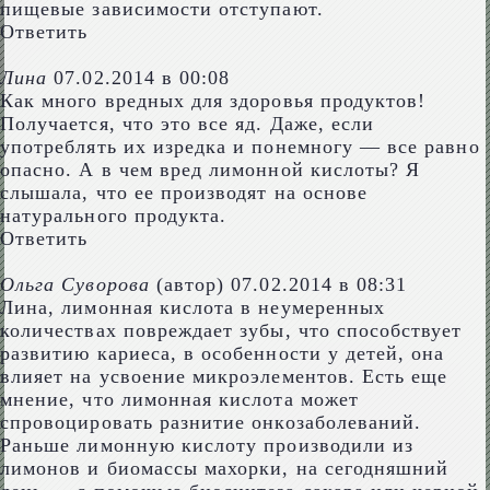
пищевые зависимости отступают.
Ответить
Лина
07.02.2014 в 00:08
Как много вредных для здоровья продуктов!
Получается, что это все яд. Даже, если
употреблять их изредка и понемногу — все равно
опасно. А в чем вред лимонной кислоты? Я
слышала, что ее производят на основе
натурального продукта.
Ответить
Ольга Суворова
(автор)
07.02.2014 в 08:31
Лина, лимонная кислота в неумеренных
количествах повреждает зубы, что способствует
развитию кариеса, в особенности у детей, она
влияет на усвоение микроэлементов. Есть еще
мнение, что лимонная кислота может
спровоцировать разнитие онкозаболеваний.
Раньше лимонную кислоту производили из
лимонов и биомассы махорки, на сегодняшний