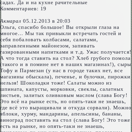
садах. Да и на кухне рачительные
Комментариев: 19
Акмарал
05.12.2013 в 20:03
Ольга, спасибо большое! Вы открыли глаза на
многое… Мы так привыкли встречать гостей и
себя побаловать колбасами, салатами,
заправленными майонезом, запивать
газированными напитками и т.д. Ужас получается!
А что тогда ставить на стол? Хлеб грубого помола
(такого и в помине нет в наших магазинах!), сыры
Тофу и Пармезан (у нас в городе таких нет, все
магазины обыскала), печенье, и булочки, пирожки
нельзя! Шоколадки тоже! Салаты можно из
шпината, капусты, морковки, свеклы, салатных
листьев, залитых оливковым маслом (слава Богу!
Это всё на рынке есть, но опять-таки не знаешь,
где всё это выращивали и откуда сорвали). Можно
яблоки, хурму, мандарины, апельсины, бананы,
виноград поставить на стол (слава Богу! Это тоже
есть на рынке, но опять-таки не знаешь,