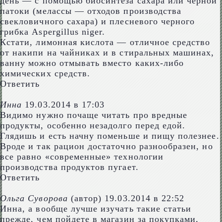
день — с помощью биосинтеза сахара или черной
патоки (мелассы — отходов производства
свекловичного сахара) и плесневого черного
грибка Aspergillus niger.
Кстати, лимонная кислота — отличное средство
от накипи на чайниках и в стиральных машинах,
ванну можно отмывать вместо каких-либо
химических средств.
Ответить
Инна
19.03.2014 в 17:03
Видимо нужно почаще читать про вредные
продукты, особенно незадолго перед едой.
Глядишь и есть начну поменьше и пищу полезнее.
Вроде и так рацион достаточно разнообразен, но
все равно «современные» технологии
производства продуктов пугает.
Ответить
Ольга Суворова
(автор)
19.03.2014 в 22:52
Инна, а вообще лучше изучать такие статьи
прежде, чем пойдете в магазин за покупками,