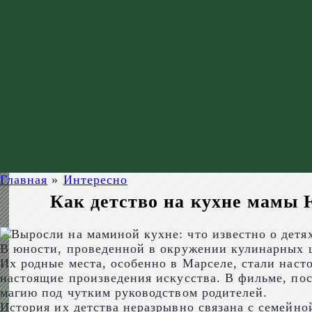
Главная
»
Интересно
Как детство на кухне мамы 
В юности, проведенной в окружении кулинарных ш
Их родные места, особенно в Марселе, стали нас
настоящие произведения искусства. В фильме, по
магию под чутким руководством родителей.
История их детства неразрывно связана с семейной