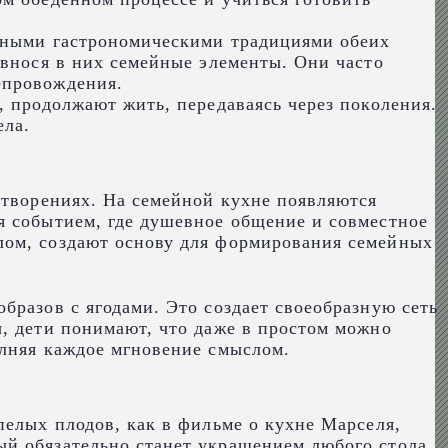
енными гастрономическими традициями обеих
ивнося в них семейные элементы. Они часто
епровождения.
, продолжают жить, передаваясь через поколения.
ела.
 творениях. На семейной кухне появляются
я событием, где душевное общение и совместное
лом, создают основу для формирования семейных
бразов с ягодами. Это создает своеобразную сеть
ы, дети понимают, что даже в простом можно
олняя каждое мгновение смыслом.
пелых плодов, как в фильме о кухне Марселя,
й обязательно станет украшением любого стола.