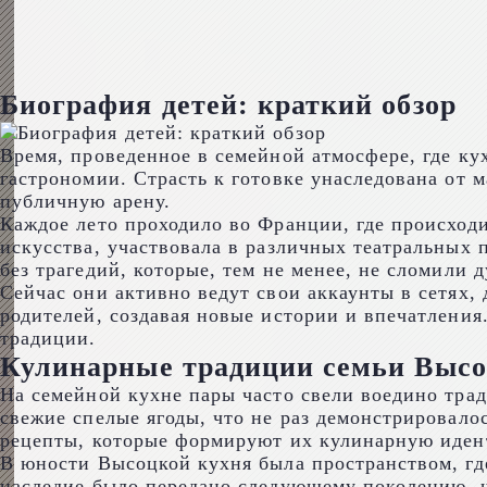
Биография детей: краткий обзор
Время, проведенное в семейной атмосфере, где к
гастрономии. Страсть к готовке унаследована от 
публичную арену.
Каждое лето проходило во Франции, где происход
искусства, участвовала в различных театральных 
без трагедий, которые, тем не менее, не сломили д
Сейчас они активно ведут свои аккаунты в сетях, 
родителей, создавая новые истории и впечатления
традиции.
Кулинарные традиции семьи Высо
На семейной кухне пары часто свели воедино тра
свежие спелые ягоды, что не раз демонстрировало
рецепты, которые формируют их кулинарную иден
В юности Высоцкой кухня была пространством, где
наследие было передано следующему поколению, чт