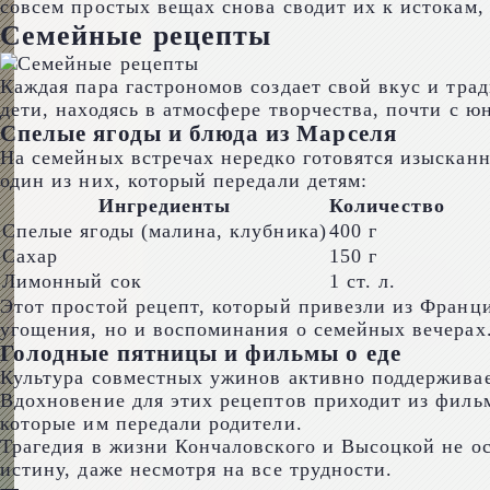
совсем простых вещах снова сводит их к истокам, 
Семейные рецепты
Каждая пара гастрономов создает свой вкус и тр
дети, находясь в атмосфере творчества, почти с ю
Спелые ягоды и блюда из Марселя
На семейных встречах нередко готовятся изысканн
один из них, который передали детям:
Ингредиенты
Количество
Спелые ягоды (малина, клубника)
400 г
Сахар
150 г
Лимонный сок
1 ст. л.
Этот простой рецепт, который привезли из Франци
угощения, но и воспоминания о семейных вечерах
Голодные пятницы и фильмы о еде
Культура совместных ужинов активно поддерживает
Вдохновение для этих рецептов приходит из фильм
которые им передали родители.
Трагедия в жизни Кончаловского и Высоцкой не о
истину, даже несмотря на все трудности.