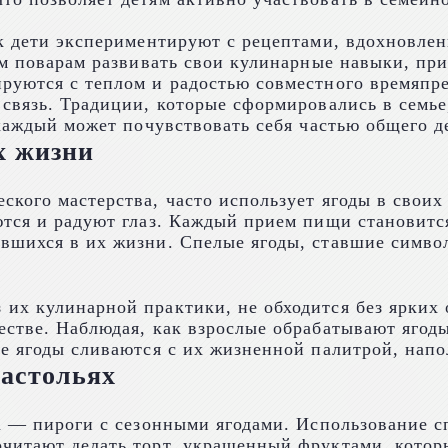
ак дети экспериментируют с рецептами, вдохновл
им поварам развивать свои кулинарные навыки, пр
руются с теплом и радостью совместного времяпр
связь. Традиции, которые сформировались в семье
 каждый может почувствовать себя частью общего д
х жизни
кого мастерства, часто использует ягоды в своих
ются и радуют глаз. Каждый прием пищи становитс
вшихся в их жизни. Спелые ягоды, ставшие симво
х кулинарной практики, не обходится без ярких о
естве. Наблюдая, как взрослые обрабатывают ягод
ые ягоды сливаются с их жизненной палитрой, нап
застольях
а — пироги с сезонными ягодами. Использование с
читают делать торт, украшенный фруктами, которы