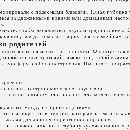
монировали с подаемыми блюдами. Юная публика ч
диться выдержанными винами или домашними настой
в.
я вместе, чтобы насладиться вкусом традиционных 
оление, всегда помогает вернуться к семейным це
во родителей
о впитывают элементы гастрономии. Французская 
 порой полные трагедий, имеют под собой кулина
 атмосферу особого настроения. Именно эта страс
 проектах.
рению их гастрономического кругозора.
е стали источником вдохновения для многих сцен 
ющая нить между их произведениями.
 только вкус, но и эмоции, которые затем оживали
стью для дальнейшего креативного процесса.
т не только стиль, но и глубину художественных 