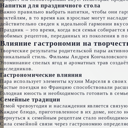
Напитки для праздничного стола
Важно правильно выбрать напитки, чтобы они гар
коктейлям, в то время как взрослые могут насла
действительно сведен к идеальной гармонии вкусо
Праздник – это время, когда вся семья собираетс
любимых рецептов, переданных из поколения в пок
Влияние гастрономии на творчест
Творческие результаты родительской пары активн
уникальный стиль. Фильмы Андрея Кончаловского,
Упоминание спелых ягод и ароматных трав создаёт
наследников.
Гастрономические влияния
Пара использует элементы кухни Марселя в своих
Частые поездки во Францию способствовали расши
Голодная юность и необходимость готовить в семь
Семейные традиции
Темой чревоугодия и наслаждения является связу
Каждое блюдо, приготовленное в их доме, несло не
Вернуться к семейным рецептам стало необходимо
Сила семейной связи через гастрономию определяе