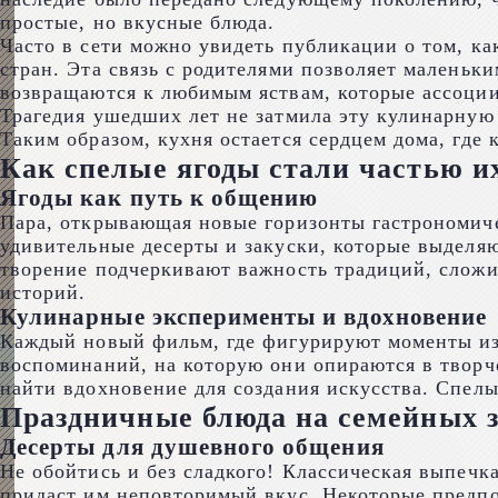
простые, но вкусные блюда.
Часто в сети можно увидеть публикации о том, к
стран. Эта связь с родителями позволяет маленьк
возвращаются к любимым яствам, которые ассоции
Трагедия ушедших лет не затмила эту кулинарную 
Таким образом, кухня остается сердцем дома, где
Как спелые ягоды стали частью и
Ягоды как путь к общению
Пара, открывающая новые горизонты гастрономичес
удивительные десерты и закуски, которые выделя
творение подчеркивают важность традиций, сложи
историй.
Кулинарные эксперименты и вдохновение
Каждый новый фильм, где фигурируют моменты из и
воспоминаний, на которую они опираются в творч
найти вдохновение для создания искусства. Спел
Праздничные блюда на семейных 
Десерты для душевного общения
Не обойтись и без сладкого! Классическая выпечк
придаст им неповторимый вкус. Некоторые предпо