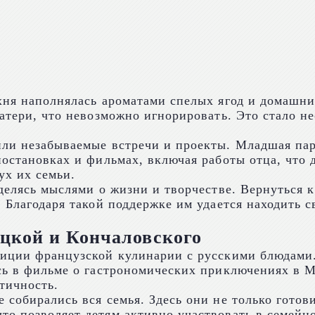
ухня наполнялась ароматами спелых ягод и домашн
матери, что невозможно игнорировать. Это стало н
или незабываемые встречи и проекты. Младшая пар
постановках и фильмах, включая работы отца, что 
ух их семьи.
делясь мыслями о жизни и творчестве. Вернуться к
. Благодаря такой поддержке им удается находить 
цкой и Кончаловского
диции французской кулинарии с русскими блюдами.
сь в фильме о гастрономических приключениях в М
тичность.
 собирались вся семья. Здесь они не только гото
о позволяет детям активно участвовать в семейно