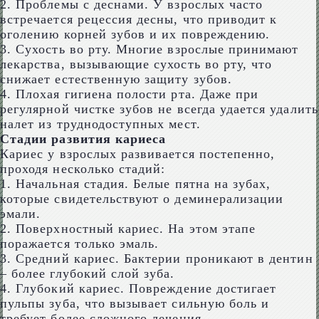
2. Проблемы с деснами. У взрослых часто
встречается рецессия десны, что приводит к
оголению корней зубов и их повреждению.
3. Сухость во рту. Многие взрослые принимают
лекарства, вызывающие сухость во рту, что
снижает естественную защиту зубов.
4. Плохая гигиена полости рта. Даже при
регулярной чистке зубов не всегда удается удалить
налет из труднодоступных мест.
Стадии развития кариеса
Кариес у взрослых развивается постепенно,
проходя несколько стадий:
1. Начальная стадия. Белые пятна на зубах,
которые свидетельствуют о деминерализации
эмали.
2. Поверхностный кариес. На этом этапе
поражается только эмаль.
3. Средний кариес. Бактерии проникают в дентин
– более глубокий слой зуба.
4. Глубокий кариес. Повреждение достигает
пульпы зуба, что вызывает сильную боль и
требует более сложного лечения.