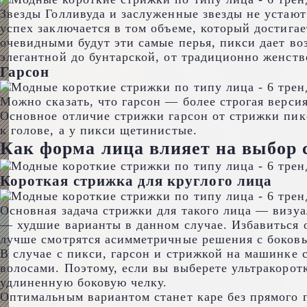
Звезды Голливуда и заслуженные звезды не устают
успех заключается в том объеме, который достигае
очевидными будут эти самые перья, пикси дает во
элегантной до бунтарской, от традиционно женств
Гарсон
Можно сказать, что гарсон — более строгая версия
Основное отличие стрижки гарсон от стрижки пикс
к голове, а у пикси щетинистые.
Как форма лица влияет на выбор
Короткая стрижка для круглого лица
Основная задача стрижки для такого лица — визуа
— худшие варианты в данном случае. Избавиться 
лучше смотрятся асимметричные решения с боков
В случае с пикси, гарсон и стрижкой на машинке 
волосами. Поэтому, если вы выберете ультракорот
удлиненную боковую челку.
Оптимальным вариантом станет каре без прямого 