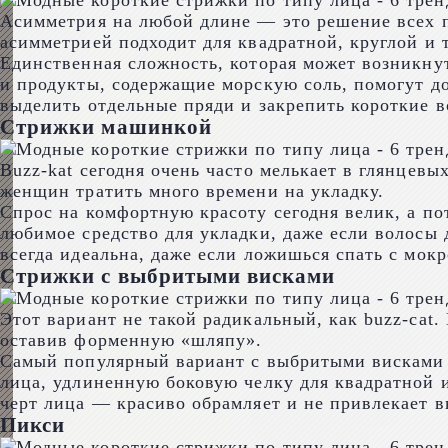
Асимметрия на любой длине — это решение всех п
асимметрией подходит для квадратной, круглой и
Единственная сложность, которая может возникнут
и продукты, содержащие морскую соль, помогут до
выделить отдельные пряди и закрепить короткие в
Стрижки машинкой
Buzz-kat сегодня очень часто мелькает в глянцевы
женщин тратить много времени на укладку.
Спрос на комфортную красоту сегодня велик, а по
любимое средство для укладки, даже если волосы 
всегда идеальна, даже если ложишься спать с мокр
Стрижки с выбритыми висками
Этот вариант не такой радикальный, как buzz-cat.
оставив форменную «шляпу».
Самый популярный вариант с выбритыми висками 
лица, удлиненную боковую челку для квадратной 
черт лица — красиво обрамляет и не привлекает в
Пикси