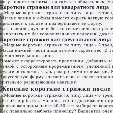
могут просто ложиться на скулы и область щек, ма
Короткие стрижки для квадратного лица
Мягкие линии и объем помогут скрыть четкую гео
прилегают к голове и подчеркивают ее форму.
Как правило, лучше избегать геометрических реш
выполнять их без горизонтальных надрезов: даже 
Короткие стрижки для треугольного лица
Масса нижней части лица отлично скроет вес. В э
самостоятельно на лице.
Поможет скорректировать пропорции, добавить не
челкой с осторожным прореживанием, уложенной 
Будьте осторожны с ультракороткими стрижками. К
Треугольную форму спасает челка и соответстве
зрительно расширяющим макушку.
Женские короткие стрижки после 4
До сих пор бытует мнение, что по достижении опр
многие женщины после 40-50 лет выбирают коротк
Как правильно выбрать прическу? Вариантов очень