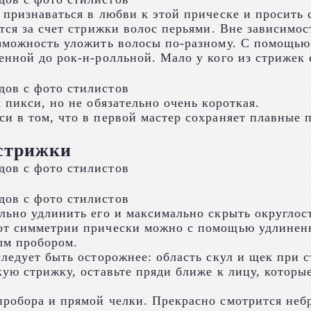
 признаваться в любви к этой прическе и просить 
тся за счет стрижки волос перьями. Вне зависимос
зможность уложить волосы по-разному. С помощью 
енной до рок-н-ролльной. Мало у кого из стрижек 
 пикси, но не обязательно очень короткая.
и в том, что в первой мастер сохраняет плавные 
 стрижки
льно удлинить его и максимально скрыть округлост
от симметрии прически можно с помощью удлиненн
ым пробором.
следует быть осторожнее: область скул и щек при
кую стрижку, оставьте пряди ближе к лицу, которы
пробора и прямой челки. Прекрасно смотрится не