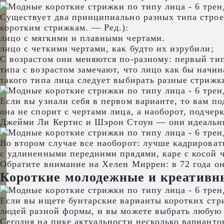
Существует два принципиально разных типа строе
коротким стрижкам. — Ред.):
лицо с мягкими и плавными чертами.
лицо с четкими чертами, как будто их изрубили;
С возрастом они меняются по-разному: первый тип
типа с возрастом замечают, что лицо как бы начин
такого типа лица следует выбирать разные стрижк
Если вы узнали себя в первом варианте, то вам по
она не спорит с чертами лица, а наоборот, подчер
Джейми Ли Кертис и Шэрон Стоун — они идеальн
Во втором случае все наоборот: лучше кадрироват
с удлиненными передними прядями, каре с косой 
Обратите внимание на Хелен Миррен: в 72 года о
Короткие молодежные и креативн
Если вы ищете бунтарские варианты коротких стр
людей разной формы, и вы можете выбрать любую
Сегодня на пике актуальности несколько варианто