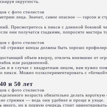
скируя округлость.
метрию лица. Значит, самое опасное — гарсон и с
ений. Присмотритесь к пикси с длинной боковой ч
если они получатся гладкими, попросите мастера 
той стрижке концы должны быть хорошо профилиров
достающий объем вверху, отвлечь внимание от ог
набок или раздвоенной.
ак и в случае с квадратным лицом, вам нужно пом
нно пикси. Можно поэкспериментировать с «бочко
0 и 50 лет
еделенного возраста обязательно делать короткую 
ие стрижки — ведь они удобнее и проще в уходе.
 много, но в первую очередь стоит ориентировать