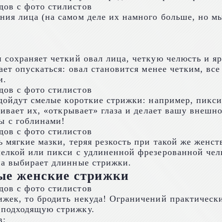
ния лица (на самом деле их намного больше, но 
 сохраняет четкий овал лица, четкую челюсть и я
ает опускаться: овал становится менее четким, вс
и.
дойдут смелые короткие стрижки: например, пикси. 
кивает их, «открывает» глаза и делает вашу внешно
ы с гоблинами!
ь мягкие мазки, теряя резкость при такой же женс
челкой или пикси с удлиненной фрезерованной чел
на выбирает длинные стрижки.
ые женские стрижки
ижек, то бродить некуда! Ограничений практическ
 подходящую стрижку.
в: