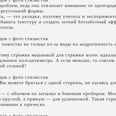
роблем, ведь она отвлекает внимание от пропорци
 треугольной формы.
ь, — это укладка, поэтому учитесь и эксперимент
бавить текстуру и создать легкий беззаботный эф
олосы.
х новостях не только из-за моды на андрогинность 
тому стрижки машинкой для стрижки волос идеальн
длиннее полсантиметра. А если меньше, то совсем 
ой головой!
 Вы можете бриться с одной стороны, не касаясь д
— с объемом на затылке и боковым пробором. Мож
и круглой, а прямую — для удлиненной. Такая стр
нимание к прическе.