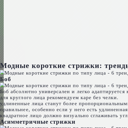
Модные короткие стрижки: тренд
Боб
Боб абсолютно универсален и легко адаптируется 
для круглого лица рекомендуем каре без челки.
удлиненные лица станут более пропорциональным
правильнее, особенно если у него есть удлиненная
квадратное лицо должно визуально сглаживать уг
Асимметричные стрижки