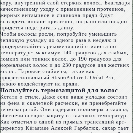
кору, внутренний слой стержня волоса. Благодаря
качественному уходу с применением протеинов,
жирных витаминов и силикона пряди будут
выглядеть вполне прилично, но рано или поздно
придется подстригать длину.
Чтобы волосы росли, попробуйте уменьшить
тепловую укладку до одного раза в неделю и
придерживайтесь рекомендаций стилиста по
температуре: максимум 140 градусов для слабых,
ломких или тонких волос, до 190 градусов для
нормальных волос и до 230 градусов для жестких
волос. Паровые стайлеры, такие как
профессиональный SteamPod от L’Oréal Pro,
нежно воздействуют на пряди.
Пользуйтесь термозащитой для волос
Кстати о стиле. Даже если ваша укладка состоит
из фена и скелетной расчески, не пренебрегайте
термозащитой. Они содержат полимеры и сахара,
обеспечивающие защиту от высоких температур.
Как отметил в одной из прямых трансляций арт-
директор Kérastase Алексей Гарбатюк, сахар тает