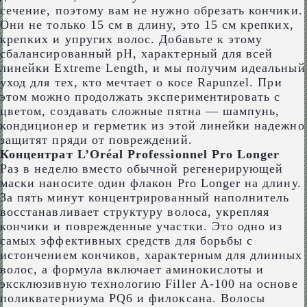
сечение, поэтому вам не нужно обрезать кончики.
Они не только 15 см в длину, это 15 см крепких,
крепких и упругих волос. Добавьте к этому
сбалансированный pH, характерный для всей
линейки Extreme Length, и мы получим идеальный
уход для тех, кто мечтает о косе Rapunzel. При
этом можно продолжать экспериментировать с
цветом, создавать сложные пятна — шампунь,
кондиционер и герметик из этой линейки надежно
защитят пряди от повреждений.
Концентрат L’Oréal Professionnel Pro Longer
Раз в неделю вместо обычной регенерирующей
маски наносите один флакон Pro Longer на длину.
За пять минут концентрированный наполнитель
восстанавливает структуру волоса, укрепляя
кончики и поврежденные участки. Это одно из
самых эффективных средств для борьбы с
истончением кончиков, характерным для длинных
волос, а формула включает аминокислоты и
эксклюзивную технологию Filler A-100 на основе
поликватерниума PQ6 и филоксана. Волосы