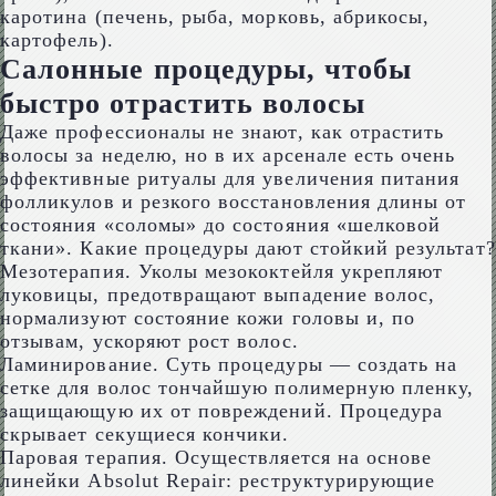
каротина (печень, рыба, морковь, абрикосы,
картофель).
Салонные процедуры, чтобы
быстро отрастить волосы
Даже профессионалы не знают, как отрастить
волосы за неделю, но в их арсенале есть очень
эффективные ритуалы для увеличения питания
фолликулов и резкого восстановления длины от
состояния «соломы» до состояния «шелковой
ткани». Какие процедуры дают стойкий результат?
Мезотерапия. Уколы мезококтейля укрепляют
луковицы, предотвращают выпадение волос,
нормализуют состояние кожи головы и, по
отзывам, ускоряют рост волос.
Ламинирование. Суть процедуры — создать на
сетке для волос тончайшую полимерную пленку,
защищающую их от повреждений. Процедура
скрывает секущиеся кончики.
Паровая терапия. Осуществляется на основе
линейки Absolut Repair: реструктурирующие