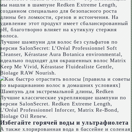
мы нашли в шампуне Redken Extreme Length,
созданном специально для безопасного роста
длины без ломкости, срезов и истончения. На
удивление этот продукт имеет сбалансированный
pH, благотворно влияет на кутикулу стержня
волоса.
Лучшие шампуни для волос без сульфатов по
версии SalonSecret: L’Oréal Professionnel Soft
Cleanser, Kérastase Aura Botanica environmental,
идеально подходят для окрашенных волос Matrix
Keep Me Vivid, Kérastase Fluidealiste Gentle,
Biolage RAW Nourish.
Шампунь для экстремальной длины, Redken
Лучшие классические укрепляющие шампуни по
версии SalonSecret. Redken Extreme Length,
L’Oréal Professionnel Inforcer, Matrix Re-Bond,
Biolage Oil Renew.
Избегайте горячей воды и ультрафиолета
А также хлорированная вода в бассейне и соленая