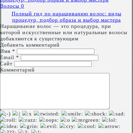
Волосы
0
Полный гид по наращиванию волос: виды
процедур, подбор образа и выбор мастера
Наращивание волос — это процедура, при
которой искусственные или натуральные волосы
добавляются к существующим
Добавить комментарий
Имя
*
Email
*
Сайт
Комментарий