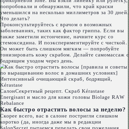
прикорневой зоне. Вы взяли линейку или рулетку,
попробовали и обнаружили, что край краски
уменьшился на несколько миллиметров за 30 дней.
Что делать?
Проконсультируйтесь с врачом о возможных
заболеваниях, таких как фактор гриппа. Если вы
также заметили истончение, начните курс со
стемоксидина. И поэкспериментируйте с чисткой.
Он может быть слишком мягким — попробуйте
тонизировать кожу скрабом. Делайте самомассаж с
бодрящим уходом через день.
Интенсивный очищающий скраб, бодрящий,
Kérastase
СалонСекретный рецепт. Скраб Kérastase
Energisant и масло для кожи головы Biolage RAW
Rebalance
Как быстро отрастить волосы за неделю?
Скорее всего, вас в салоне постригли слишком
коротко (да, иногда даже мы в редакции
SalonSecret пытаемся передать свои пожелания