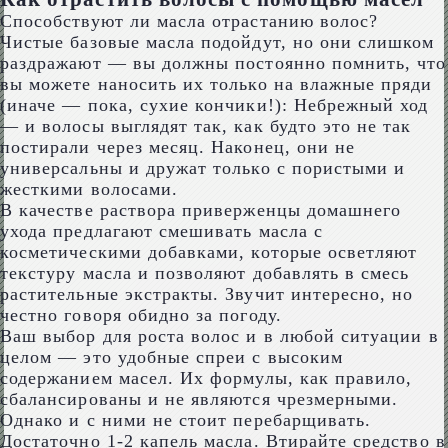
Способствуют ли масла отрастанию волос?
Чистые базовые масла подойдут, но они слишком
раздражают — вы должны постоянно помнить, что
вы можете наносить их только на влажные пряди
(иначе — пока, сухие кончики!): Небрежный ход
— и волосы выглядят так, как будто это не так
постирали через месяц. Наконец, они не
универсальны и дружат только с пористыми и
жесткими волосами.
В качестве раствора приверженцы домашнего
ухода предлагают смешивать масла с
косметическими добавками, которые осветляют
текстуру масла и позволяют добавлять в смесь
растительные экстракты. Звучит интересно, но
честно говоря обидно за погоду.
Ваш выбор для роста волос и в любой ситуации в
целом — это удобные спреи с высоким
содержанием масел. Их формулы, как правило,
сбалансированы и не являются чрезмерными.
Однако и с ними не стоит перебарщивать.
Достаточно 1-2 капель масла. Втирайте средство в