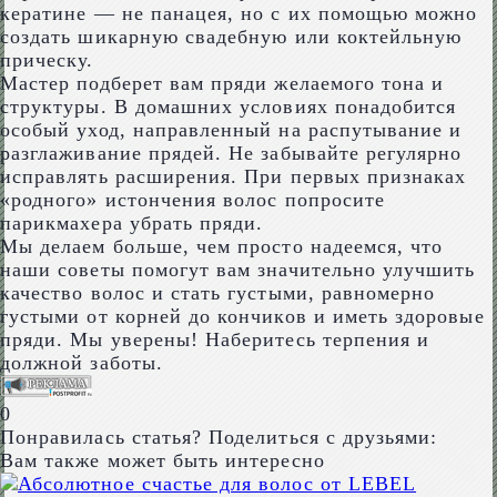
кератине — не панацея, но с их помощью можно
создать шикарную свадебную или коктейльную
прическу.
Мастер подберет вам пряди желаемого тона и
структуры. В домашних условиях понадобится
особый уход, направленный на распутывание и
разглаживание прядей. Не забывайте регулярно
исправлять расширения. При первых признаках
«родного» истончения волос попросите
парикмахера убрать пряди.
Мы делаем больше, чем просто надеемся, что
наши советы помогут вам значительно улучшить
качество волос и стать густыми, равномерно
густыми от корней до кончиков и иметь здоровые
пряди. Мы уверены! Наберитесь терпения и
должной заботы.
0
Понравилась статья? Поделиться с друзьями:
Вам также может быть интересно