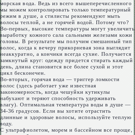
морская вода. Ведь из всего вышеперечисленного
мы можем контролировать только температурный
режим в душе, а стилисты рекомендуют мыть
волосы теплой, а не горячей водой. Потому что?
Во-первых, высокие температуры могут увеличить
выработку кожного сала сальными железами кожи
головы. В результате мы получим смешанный тип
волос, когда к вечеру прикорневая зона выглядит
неаккуратно, а кончики всегда сухие. Получается
замкнутый круг: одежду придется стирать каждый
день, длина становится все более сухой и этот
цикл бесконечен.
Во-вторых, горячая вода — триггер ломкости
волос (здесь работает уже известная
закономерность, когда чешуйки кутикулы
набухают и теряют способность удерживать
влагу). Оптимальная температура воды в душе —
34-36 градусов. Если вы хотите отрастить
длинные и здоровые волосы, используйте теплую
воду.
С ультрафиолетом, морем и бассейном все проще,