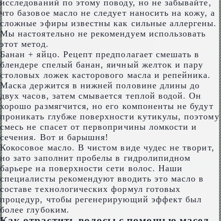
исследований по этому поводу, но не забывайте,
что базовое масло не следует наносить на кожу, а
сложные эфиры известны как сильные аллергены.
Мы настоятельно не рекомендуем использовать
этот метод.
Банан + яйцо. Рецепт предполагает смешать в
блендере спелый банан, яичный желток и пару
столовых ложек касторового масла и репейника.
Маска держится в нижней половине длины до
двух часов, затем смывается теплой водой. Он
хорошо размягчится, но его компоненты не будут
проникать глубже поверхности кутикулы, поэтому
смесь не спасет от первопричины ломкости и
сечения. Вот и барышня!
Кокосовое масло. В чистом виде чудес не творит,
но зато заполнит пробелы в гидролипидном
барьере на поверхности сети волос. Наши
специалисты рекомендуют вводить это масло в
составе технологических формул готовых
процедур, чтобы регенерирующий эффект был
более глубоким.
Как отрастить волосы с помощью масел