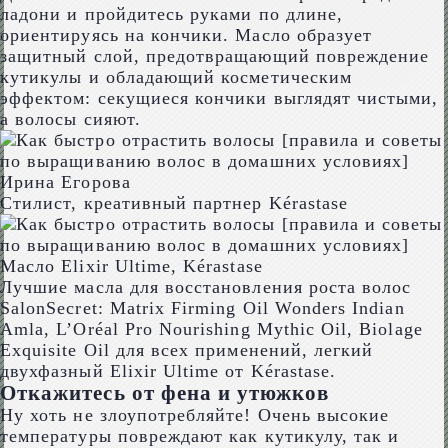
ладони и пройдитесь руками по длине,
ориентируясь на кончики. Масло образует
защитный слой, предотвращающий повреждение
кутикулы и обладающий косметическим
эффектом: секущиеся кончики выглядят чистыми,
а волосы сияют.
Ирина Егорова
Стилист, креативный партнер Kérastase
Масло Elixir Ultime, Kérastase
Лучшие масла для восстановления роста волос
SalonSecret: Matrix Firming Oil Wonders Indian
Amla, L’Oréal Pro Nourishing Mythic Oil, Biolage
Exquisite Oil для всех применений, легкий
двухфазный Elixir Ultime от Kérastase.
Откажитесь от фена и утюжков
Ну хоть не злоупотребляйте! Очень высокие
температуры повреждают как кутикулу, так и