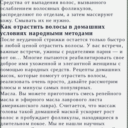
Средства от выпадения волос, вызванного
ослаблением волосяных фолликулов,
распределяют по отделам, а затем массируют
кожу. Смывать их не нужно.
Как отрастить волосы в домашних
условиях народными методами
После неудачной стрижки остается только быстро
и любой ценой отрастить волосы. У вас встречи,
важные встречи, ужины с родителями парня — и
вот он… Многие пытаются реабилитировать свое
доброе имя ухоженной и элегантной женщины с
помощью народных средств. Рецепты домашних
масок, которые помогут отрастить волосы,
реализовать очень просто, давайте рассмотрим
плюсы и минусы самых популярных.
Масла. Вы можете приготовить смесь репейного
масла и эфирного масла лаврового листа
(американского лавра). Считается, что массаж
головы такой домашней маской ускоряет рост
волос и пробуждает фолликулы, находящиеся в
длительном покое. Мы не нашли научных