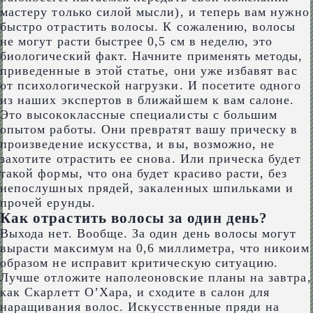
мастеру только силой мысли), и теперь вам нужно
быстро отрастить волосы. К сожалению, волосы
не могут расти быстрее 0,5 см в неделю, это
биологический факт. Начните применять методы,
приведенные в этой статье, они уже избавят вас
от психологической нагрузки. И посетите одного
из наших экспертов в ближайшем к вам салоне.
Это высококлассные специалисты с большим
опытом работы. Они превратят вашу прическу в
произведение искусства, и вы, возможно, не
захотите отрастить ее снова. Или прическа будет
такой формы, что она будет красиво расти, без
непослушных прядей, закаленных шпильками и
прочей ерунды.
Как отрастить волосы за один день?
Выхода нет. Вообще. За один день волосы могут
вырасти максимум на 0,6 миллиметра, что никоим
образом не исправит критическую ситуацию.
Лучше отложите наполеоновские планы на завтра,
как Скарлетт О’Хара, и сходите в салон для
наращивания волос. Искусственные пряди на