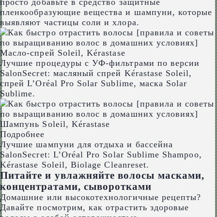
просто добавьте в средство защитные
пленкообразующие вещества и шампуни, которые
выявляют частицы соли и хлора.
Масло-спрей Soleil, Kérastase
Лучшие процедуры с УФ-фильтрами по версии
SalonSecret: масляный спрей Kérastase Soleil,
спрей L’Oréal Pro Solar Sublime, маска Solar
Sublime.
Шампунь Soleil, Kérastase
Подробнее
Лучшие шампуни для отдыха и бассейна
SalonSecret: L’Oréal Pro Solar Sublime Shampoo,
Kérastase Soleil, Biolage Cleanreset.
Питайте и увлажняйте волосы масками,
концентратами, сыворотками
Домашние или высокотехнологичные рецепты?
Давайте посмотрим, как отрастить здоровые