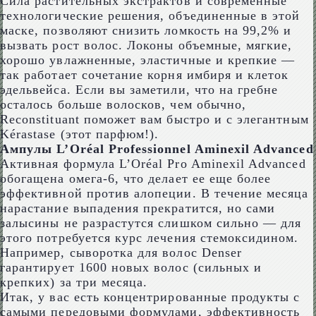
Сила растительных экстрактов и современные
технологические решения, объединенные в этой
маске, позволяют снизить ломкость на 99,2% и
вызвать рост волос. Локоны объемные, мягкие,
хорошо увлажненные, эластичные и крепкие —
так работает сочетание корня имбиря и клеток
эдельвейса. Если вы заметили, что на гребне
осталось больше волосков, чем обычно,
Reconstituant поможет вам быстро и с элегантным
Kérastase (этот парфюм!).
Ампулы L’Oréal Professionnel Aminexil Advanced
Активная формула L’Oréal Pro Aminexil Advanced
обогащена омега-6, что делает ее еще более
эффективной против алопеции. В течение месяца
нарастание выпадения прекратится, но сами
залысины не разрастутся слишком сильно — для
этого потребуется курс лечения стемоксидином.
Например, сыворотка для волос Denser
гарантирует 1600 новых волос (сильных и
крепких) за три месяца.
Итак, у вас есть концентрированные продукты с
самыми передовыми формулами, эффективность