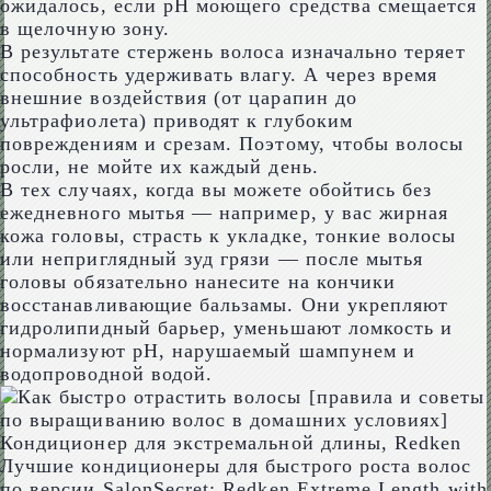
ожидалось, если pH моющего средства смещается
в щелочную зону.
В результате стержень волоса изначально теряет
способность удерживать влагу. А через время
внешние воздействия (от царапин до
ультрафиолета) приводят к глубоким
повреждениям и срезам. Поэтому, чтобы волосы
росли, не мойте их каждый день.
В тех случаях, когда вы можете обойтись без
ежедневного мытья — например, у вас жирная
кожа головы, страсть к укладке, тонкие волосы
или неприглядный зуд грязи — после мытья
головы обязательно нанесите на кончики
восстанавливающие бальзамы. Они укрепляют
гидролипидный барьер, уменьшают ломкость и
нормализуют pH, нарушаемый шампунем и
водопроводной водой.
Кондиционер для экстремальной длины, Redken
Лучшие кондиционеры для быстрого роста волос
по версии SalonSecret: Redken Extreme Length with