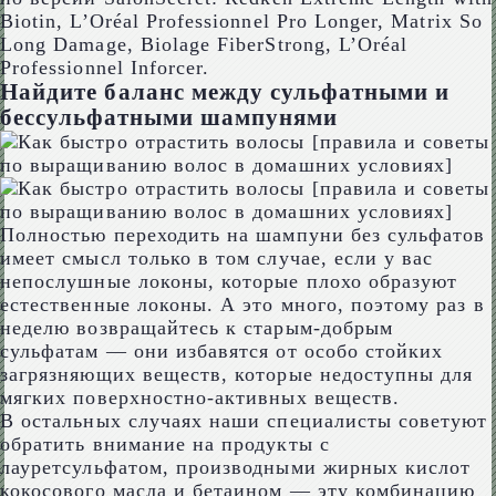
Biotin, L’Oréal Professionnel Pro Longer, Matrix So
Long Damage, Biolage FiberStrong, L’Oréal
Professionnel Inforcer.
Найдите баланс между сульфатными и
бессульфатными шампунями
Полностью переходить на шампуни без сульфатов
имеет смысл только в том случае, если у вас
непослушные локоны, которые плохо образуют
естественные локоны. А это много, поэтому раз в
неделю возвращайтесь к старым-добрым
сульфатам — они избавятся от особо стойких
загрязняющих веществ, которые недоступны для
мягких поверхностно-активных веществ.
В остальных случаях наши специалисты советуют
обратить внимание на продукты с
лауретсульфатом, производными жирных кислот
кокосового масла и бетаином — эту комбинацию