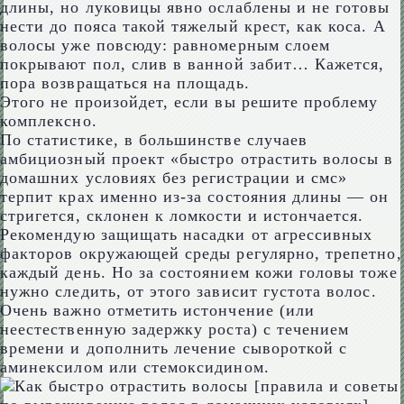
длины, но луковицы явно ослаблены и не готовы
нести до пояса такой тяжелый крест, как коса. А
волосы уже повсюду: равномерным слоем
покрывают пол, слив в ванной забит… Кажется,
пора возвращаться на площадь.
Этого не произойдет, если вы решите проблему
комплексно.
По статистике, в большинстве случаев
амбициозный проект «быстро отрастить волосы в
домашних условиях без регистрации и смс»
терпит крах именно из-за состояния длины — он
стригется, склонен к ломкости и истончается.
Рекомендую защищать насадки от агрессивных
факторов окружающей среды регулярно, трепетно,
каждый день. Но за состоянием кожи головы тоже
нужно следить, от этого зависит густота волос.
Очень важно отметить истончение (или
неестественную задержку роста) с течением
времени и дополнить лечение сывороткой с
аминексилом или стемоксидином.