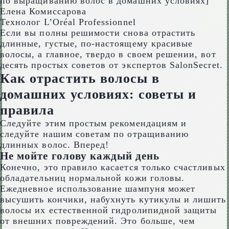
Елена Комиссарова
Технолог L’Oréal Professionnel
Если вы полны решимости снова отрастить
длинные, густые, по-настоящему красивые
волосы, а главное, твердо в своем решении, вот
десять простых советов от экспертов SalonSecret.
Как отрастить волосы в
домашних условиях: советы и
правила
Следуйте этим простым рекомендациям и
следуйте нашим советам по отращиванию
длинных волос. Вперед!
Не мойте голову каждый день
Конечно, это правило касается только счастливых
обладательниц нормальной кожи головы.
Ежедневное использование шампуня может
высушить кончики, набухнуть кутикулы и лишить
волосы их естественной гидролипидной защиты
от внешних повреждений. Это больше, чем