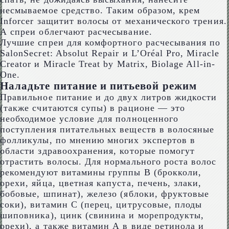
несмываемое средство. Таким образом, крем
Inforcer защитит волосы от механического трения.
А спреи облегчают расчесывание.
Лучшие спреи для комфортного расчесывания по
SalonSecret: Absolut Repair и L’Oréal Pro, Miracle
Creator и Miracle Treat by Matrix, Biolage All-in-
One.
Наладьте питание и питьевой режим
Правильное питание и до двух литров жидкости
(также считаются супы) в рационе — это
необходимое условие для полноценного
поступления питательных веществ в волосяные
фолликулы, по мнению многих экспертов в
области здравоохранения, которые помогут
отрастить волосы. Для нормального роста волос
рекомендуют витамины группы B (брокколи,
орехи, яйца, цветная капуста, печень, злаки,
бобовые, шпинат), железо (яблоки, фруктовые
соки), витамин C (перец, цитрусовые, плоды
шиповника), цинк (свинина и морепродукты,
орехи), а также витамин А в виде ретинола и