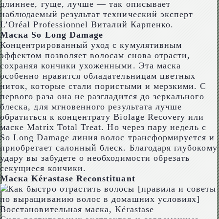
длиннее, гуще, лучше — так описывает
наблюдаемый результат технический эксперт
L’Oréal Professionnel Виталий Карпенко.
Маска So Long Damage
Концентрированный уход с кумулятивным
эффектом позволяет волосам снова отрасти,
сохраняя кончики ухоженными. Эта маска
особенно нравится обладательницам цветных
ниток, которые стали пористыми и мерзкими. С
первого раза она не разгладится до зеркального
блеска, для мгновенного результата лучше
обратиться к концентрату Biolage Recovery или
маске Matrix Total Treat. Но через пару недель с
So Long Damage линия волос трансформируется и
приобретает салонный блеск. Благодаря глубокому
удару вы забудете о необходимости обрезать
секущиеся кончики.
Маска Kérastase Reconstituant
Восстановительная маска, Kérastase