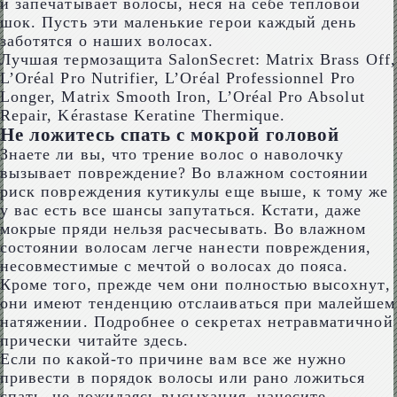
и запечатывает волосы, неся на себе тепловой
шок. Пусть эти маленькие герои каждый день
заботятся о наших волосах.
Лучшая термозащита SalonSecret: Matrix Brass Off,
L’Oréal Pro Nutrifier, L’Oréal Professionnel Pro
Longer, Matrix Smooth Iron, L’Oréal Pro Absolut
Repair, Kérastase Keratine Thermique.
Не ложитесь спать с мокрой головой
Знаете ли вы, что трение волос о наволочку
вызывает повреждение? Во влажном состоянии
риск повреждения кутикулы еще выше, к тому же
у вас есть все шансы запутаться. Кстати, даже
мокрые пряди нельзя расчесывать. Во влажном
состоянии волосам легче нанести повреждения,
несовместимые с мечтой о волосах до пояса.
Кроме того, прежде чем они полностью высохнут,
они имеют тенденцию отслаиваться при малейшем
натяжении. Подробнее о секретах нетравматичной
прически читайте здесь.
Если по какой-то причине вам все же нужно
привести в порядок волосы или рано ложиться
спать, не дожидаясь высыхания, нанесите