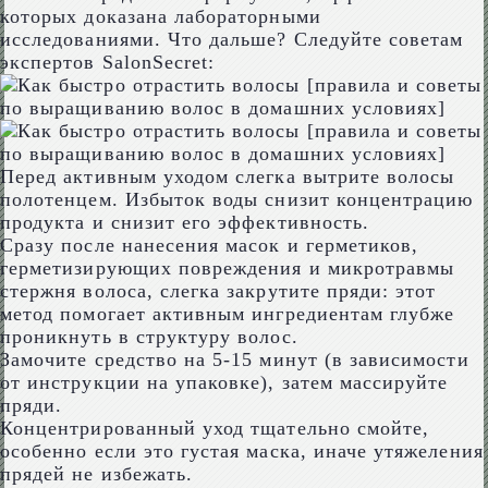
которых доказана лабораторными
исследованиями. Что дальше? Следуйте советам
экспертов SalonSecret:
Перед активным уходом слегка вытрите волосы
полотенцем. Избыток воды снизит концентрацию
продукта и снизит его эффективность.
Сразу после нанесения масок и герметиков,
герметизирующих повреждения и микротравмы
стержня волоса, слегка закрутите пряди: этот
метод помогает активным ингредиентам глубже
проникнуть в структуру волос.
Замочите средство на 5-15 минут (в зависимости
от инструкции на упаковке), затем массируйте
пряди.
Концентрированный уход тщательно смойте,
особенно если это густая маска, иначе утяжеления
прядей не избежать.