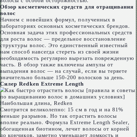
волосы с особой осторожностью.
Обзор косметических средств для отращивания
волос
Начнем с новейших формул, полученных в
лабораториях основных косметических брендов.
Основная задача этих профессиональных средств
для роста волос — предельное восстановление
структуры волос. Это единственный известный
нам способ навсегда стереть из своей жизни
необходимость регулярно вырезать поврежденную
часть. В обзор также включены ампулы от
выпадения волос — на случай, если вы теряете
значительно больше 150-200 волосков за день.
Силер Redken Extreme Length
Наибольшая длина, Redken
Смотрится великолепно: 15 см в год и на 81%
меньше разрывов. Но так отрастить волосы
вполне реально. Формула Extreme Length Sealer,
обогащенная биотином, лечит волосы от корней
до кончиков, заметно уменьшает ломкость и